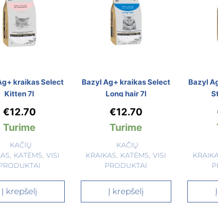
Ag+ kraikas Select
Bazyl Ag+ kraikas Select
Bazyl Ag
Kitten 7l
Long hair 7l
St
€
12.70
€
12.70
Turime
Turime
KAČIŲ
KAČIŲ
KAS
,
KATĖMS
,
VISI
KRAIKAS
,
KATĖMS
,
VISI
KRAIK
PRODUKTAI
PRODUKTAI
P
Į krepšelį
Į krepšelį