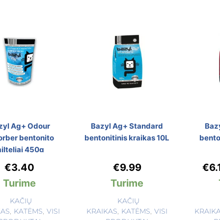
zyl Ag+ Odour
Bazyl Ag+ Standard
Baz
orber bentonito
bentonitinis kraikas 10L
bento
ilteliai 450g
€
3.40
€
9.99
€
6.
Turime
Turime
KAČIŲ
KAČIŲ
KAS
,
KATĖMS
,
VISI
KRAIKAS
,
KATĖMS
,
VISI
KRAIK