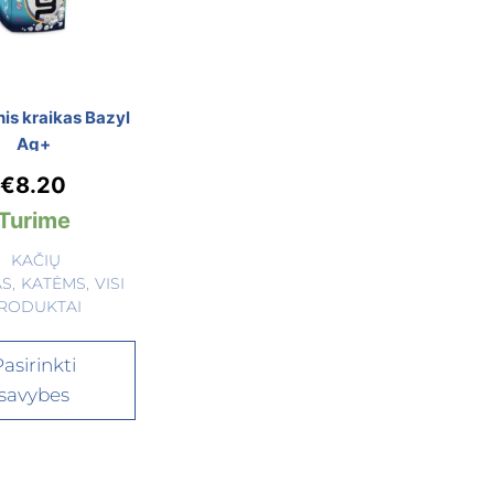
nis kraikas Bazyl
Ag+
€
8.20
Turime
KAČIŲ
AS
,
KATĖMS
,
VISI
RODUKTAI
asirinkti
savybes