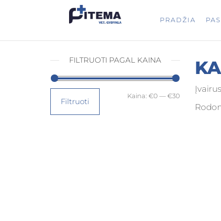
PITEMA.L
Veterinarijos
PRADŽIA
PA
gydykla
FILTRUOTI PAGAL KAINA
KA
Įvairu
Kaina:
€0
—
€30
Filtruoti
Rodomi