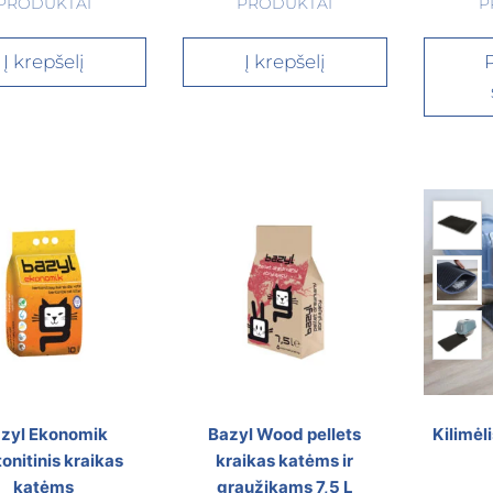
PRODUKTAI
PRODUKTAI
P
Į krepšelį
Į krepšelį
P
zyl Ekonomik
Bazyl Wood pellets
Kilimėl
onitinis kraikas
kraikas katėms ir
katėms
graužikams 7,5 L