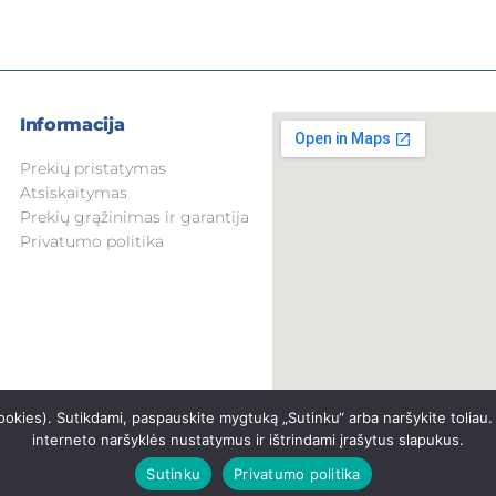
Informacija
Prekių pristatymas
Atsiskaitymas
Prekių grąžinimas ir garantija
Privatumo politika
okies). Sutikdami, paspauskite mygtuką „Sutinku“ arba naršykite toliau.
interneto naršyklės nustatymus ir ištrindami įrašytus slapukus.
Sutinku
Privatumo politika