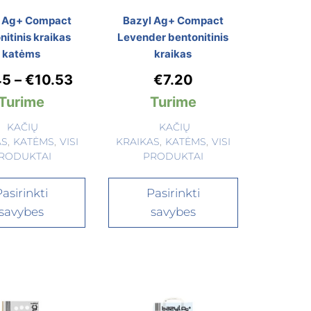
l Ag+ Compact
Bazyl Ag+ Compact
nitinis kraikas
Levender bentonitinis
katėms
kraikas
45
–
€
10.53
€
7.20
Turime
Turime
KAČIŲ
KAČIŲ
AS
,
KATĖMS
,
VISI
KRAIKAS
,
KATĖMS
,
VISI
RODUKTAI
PRODUKTAI
asirinkti
Pasirinkti
savybes
savybes