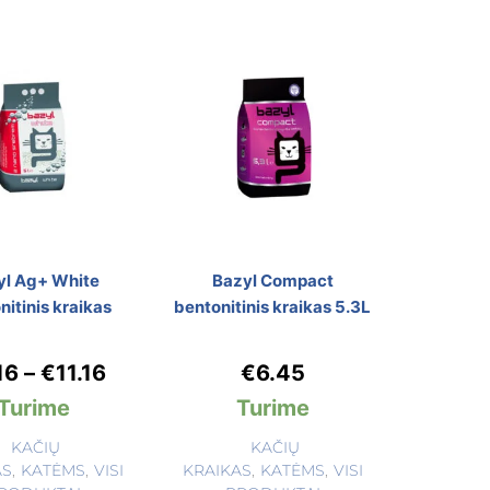
yl Ag+ White
Bazyl Compact
nitinis kraikas
bentonitinis kraikas 5.3L
16
–
€
11.16
€
6.45
Turime
Turime
KAČIŲ
KAČIŲ
AS
,
KATĖMS
,
VISI
KRAIKAS
,
KATĖMS
,
VISI