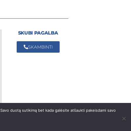
SKUBI PAGALBA
SKAMBINTI
 Savo duotą sutikimą bet kada galėsite atšaukti pakeisdami savo