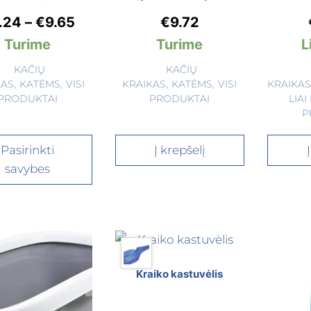
.24
–
€
9.65
€
9.72
Turime
Turime
L
KAČIŲ
KAČIŲ
KAS
,
KATĖMS
,
VISI
KRAIKAS
,
KATĖMS
,
VISI
KRAIKA
PRODUKTAI
PRODUKTAI
LIA
P
Pasirinkti
Į krepšelį
savybes
Kraiko kastuvėlis