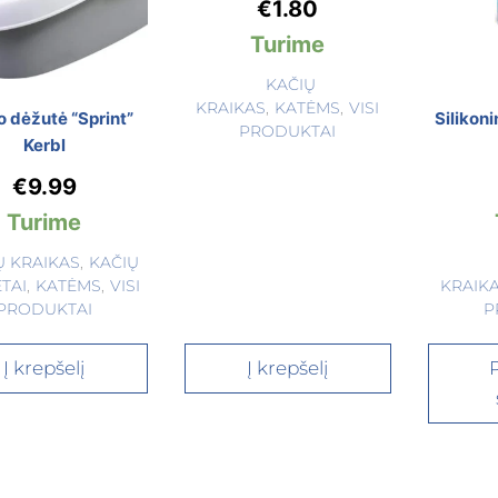
€
1.80
Turime
KAČIŲ
KRAIKAS
,
KATĖMS
,
VISI
o dėžutė “Sprint”
Silikoni
PRODUKTAI
Kerbl
€
9.99
Turime
Ų KRAIKAS
,
KAČIŲ
TAI
,
KATĖMS
,
VISI
KRAIK
PRODUKTAI
P
Į krepšelį
Į krepšelį
P