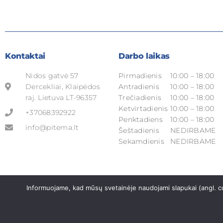
Kontaktai
Darbo laikas
Nidos gatvė 57
Pirmadienis
10:00 – 18:00
Dercekliai, Klaipėdos
Antradienis
10:00 – 18:00
raj. Lietuva LT-96357
Trečiadienis
10:00 – 18:00
Ketvirtadienis
10:00 – 18:00
+37068392922
Penktadiens
10:00 – 18:00
info@pitema.lt
Šeštadienis
NEDIRBAME
Sekamdienis
NEDIRBAME
Informuojame, kad mūsų svetainėje naudojami slapukai (angl. co
© 2026 UAB „PITEMA“. Visos teiės saugomos.