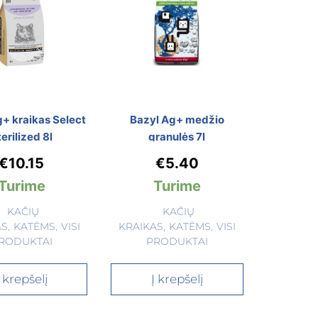
+ kraikas Select
Bazyl Ag+ medžio
erilized 8l
granulės 7l
€
10.15
€
5.40
Turime
Turime
KAČIŲ
KAČIŲ
AS
,
KATĖMS
,
VISI
KRAIKAS
,
KATĖMS
,
VISI
RODUKTAI
PRODUKTAI
Į krepšelį
Į krepšelį