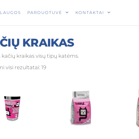
T
SLAUGOS
PARDUOTUVĖ
KONTAKTAI
ČIŲ KRAIKAS
s kačių kraikas visų tipų katėms.
 visi rezultatai: 19