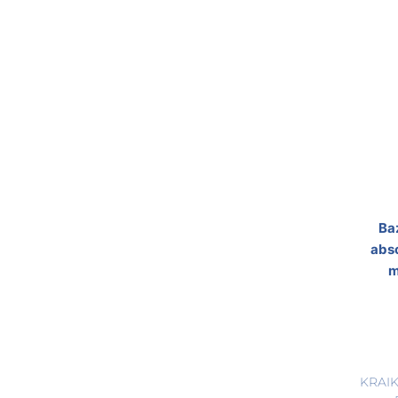
Ba
abs
m
KRAI