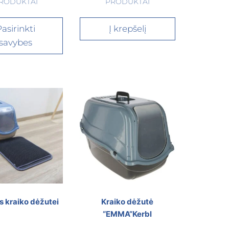
RODUKTAI
PRODUKTAI
asirinkti
Į krepšelį
savybes
is kraiko dėžutei
Kraiko dėžutė
“EMMA”Kerbl