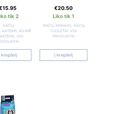
€
15.95
€
20.50
iko tik 2
Liko tik 1
KAČIŲ
KAČIŲ KRAIKAS
,
KAČIŲ
S
,
KATĖMS
,
KILIMĖ
TUOLETAI
,
VISI
I KATĖMS
,
VISI
PRODUKTAI
RODUKTAI
Į krepšelį
Į krepšelį