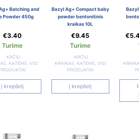
 Ag+ Batching and
Bazyl Ag+ Compact baby
Bazy
e Powder 450g
powder bentonitinis
bento
kraikas 10L
€
3.40
€
9.45
€
5.
Turime
Turime
KAČIŲ
KAČIŲ
KAS
,
KATĖMS
,
VISI
KRAIKAS
,
KATĖMS
,
VISI
KRAIK
PRODUKTAI
PRODUKTAI
P
Į krepšelį
Į krepšelį
P