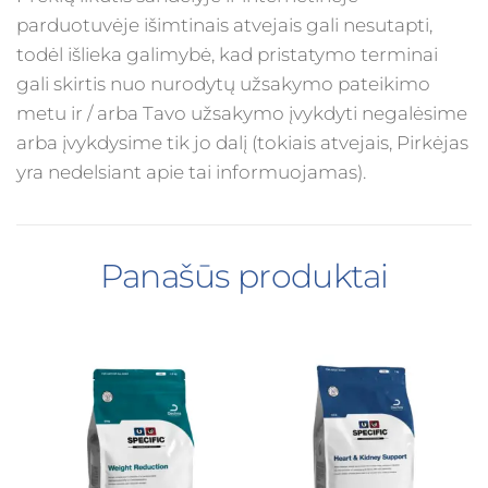
parduotuvėje išimtinais atvejais gali nesutapti,
todėl išlieka galimybė, kad pristatymo terminai
gali skirtis nuo nurodytų užsakymo pateikimo
metu ir / arba Tavo užsakymo įvykdyti negalėsime
arba įvykdysime tik jo dalį (tokiais atvejais, Pirkėjas
yra nedelsiant apie tai informuojamas).
Panašūs produktai