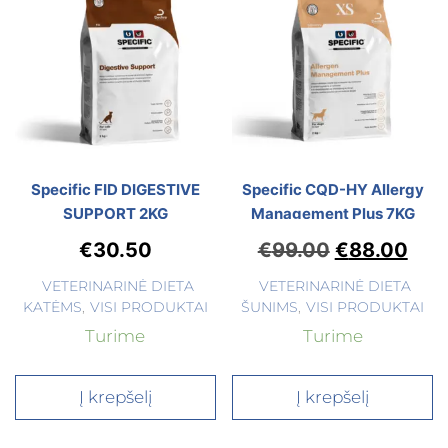
Specific FID DIGESTIVE
Specific CQD-HY Allergy
SUPPORT 2KG
Management Plus 7KG
€
30.50
€
99.00
€
88.00
VETERINARINĖ DIETA
VETERINARINĖ DIETA
KATĖMS
,
VISI PRODUKTAI
ŠUNIMS
,
VISI PRODUKTAI
Turime
Turime
Į krepšelį
Į krepšelį