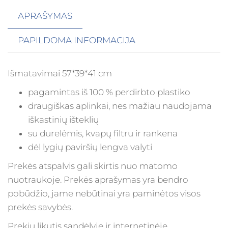
APRAŠYMAS
PAPILDOMA INFORMACIJA
Išmatavimai 57*39*41 cm
pagamintas iš 100 % perdirbto plastiko
draugiškas aplinkai, nes mažiau naudojama
iškastinių išteklių
su durelėmis, kvapų filtru ir rankena
dėl lygių paviršių lengva valyti
Prekės atspalvis gali skirtis nuo matomo
nuotraukoje. Prekės aprašymas yra bendro
pobūdžio, jame nebūtinai yra paminėtos visos
prekės savybės.
Prekių likutis sandėlyje ir internetinėje