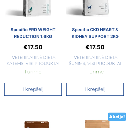
Specific FRD WEIGHT
Specific CKD HEART &
REDUCTION 1,6KG
KIDNEY SUPPORT 2KG
€
17.50
€
17.50
VETERINARINĖ DIETA
VETERINARINĖ DIETA
KATĖMS
,
VISI PRODUKTAI
ŠUNIMS
,
VISI PRODUKTAI
Turime
Turime
Į krepšelį
Į krepšelį
Akcija!