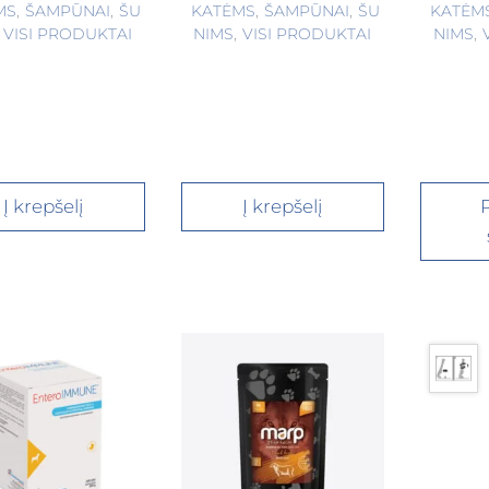
MS
,
ŠAMPŪNAI
,
ŠU
KATĖMS
,
ŠAMPŪNAI
,
ŠU
KATĖM
VISI PRODUKTAI
NIMS
,
VISI PRODUKTAI
NIMS
,
Į krepšelį
Į krepšelį
P