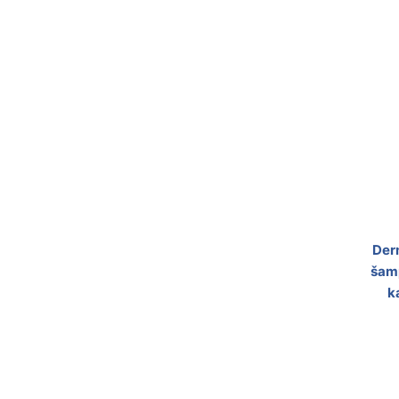
Der
šam
k