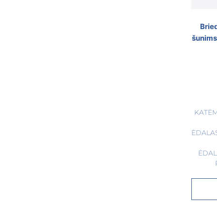
Brie
šunims
KATĖ
ĖDALA
ĖDAL