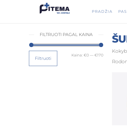
PITEMA.L
Veterinarijos
PRADŽIA
PA
gydykla
FILTRUOTI PAGAL KAINA
ŠU
Kokybi
Kaina:
€0
—
€170
Filtruoti
Rodoma