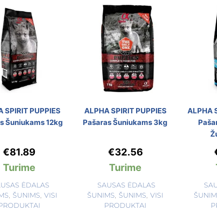
 SPIRIT PUPPIES
ALPHA SPIRIT PUPPIES
ALPHA S
s Šuniukams 12kg
Pašaras Šuniukams 3kg
Paša
Ž
€
81.89
€
32.56
Turime
Turime
AUSAS ĖDALAS
SAUSAS ĖDALAS
SA
MS
,
ŠUNIMS
,
VISI
ŠUNIMS
,
ŠUNIMS
,
VISI
ŠUNIM
PRODUKTAI
PRODUKTAI
P