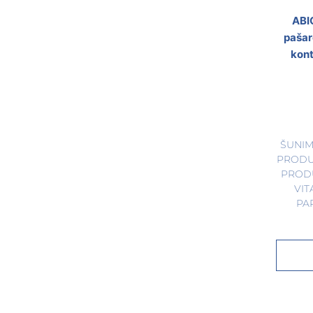
ABI
pašar
kont
ŠUNI
PRODU
PROD
VIT
PA