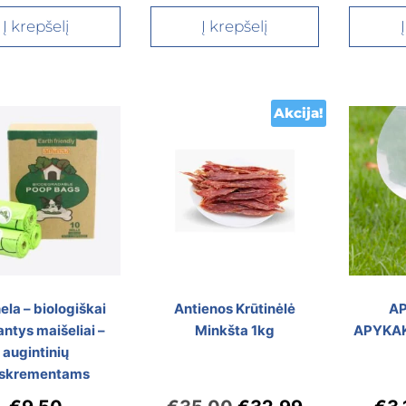
Į krepšelį
Į krepšelį
Akcija!
la – biologiškai
Antienos Krūtinėlė
A
antys maišeliai –
Minkšta 1kg
APYKAK
augintinių
skrementams