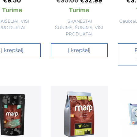
€
9.50
€
35.00
€
32.99
€
3.
Turime
Turime
AIŠELIAI
,
VISI
SKANĖSTAI
Gaubtai
PRODUKTAI
ŠUNIMS
,
ŠUNIMS
,
VISI
PRODUKTAI
Į krepšelį
Į krepšelį
P