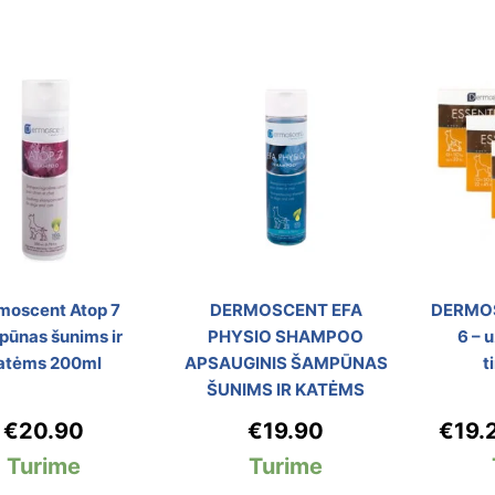
moscent Atop 7
DERMOSCENT EFA
DERMOS
pūnas šunims ir
PHYSIO SHAMPOO
6 – 
atėms 200ml
APSAUGINIS ŠAMPŪNAS
t
ŠUNIMS IR KATĖMS
€
20.90
€
19.90
€
19.
Turime
Turime