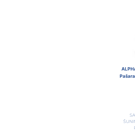
ALPHA
Pašara
S
ŠUNI