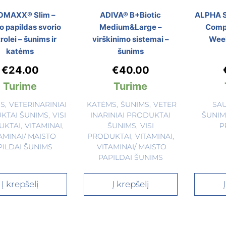
OMAXX® Slim –
ADIVA® B+Biotic
ALPHA S
o papildas svorio
Medium&Large –
Comp
rolei – šunims ir
virškinimo sistemai –
Wee
katėms
šunims
€
24.00
€
40.00
Turime
Turime
MS
,
VETERINARINIAI
KATĖMS
,
ŠUNIMS
,
VETER
SA
KTAI ŠUNIMS
,
VISI
INARINIAI PRODUKTAI
ŠUNIM
UKTAI
,
VITAMINAI
,
ŠUNIMS
,
VISI
P
AMINAI/ MAISTO
PRODUKTAI
,
VITAMINAI
,
PILDAI ŠUNIMS
VITAMINAI/ MAISTO
PAPILDAI ŠUNIMS
Į krepšelį
Į krepšelį