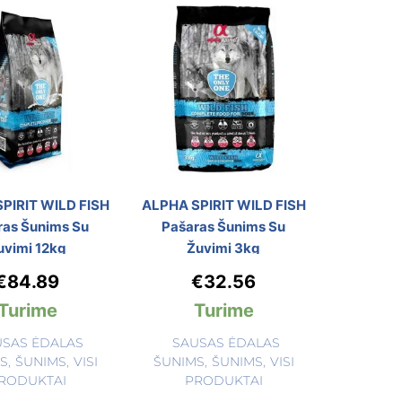
PIRIT WILD FISH
ALPHA SPIRIT WILD FISH
ras Šunims Su
Pašaras Šunims Su
uvimi 12kg
Žuvimi 3kg
€
84.89
€
32.56
Turime
Turime
USAS ĖDALAS
SAUSAS ĖDALAS
S
,
ŠUNIMS
,
VISI
ŠUNIMS
,
ŠUNIMS
,
VISI
RODUKTAI
PRODUKTAI