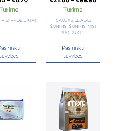
15
–
€
6.70
€
21.00
–
€
99.90
Turime
Turime
,
VISI PRODUKTAI
SAUSAS ĖDALAS
ŠUNIMS
,
ŠUNIMS
,
VISI
PRODUKTAI
asirinkti
Pasirinkti
savybes
savybes