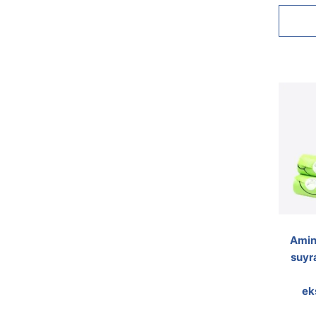
Amine
suyr
ek