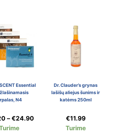
CENT Essential
Dr. Clauder’s grynas
užlašinamasis
lašišų aliejus šunims ir
irpalas, N4
katėms 250ml
20
–
€
24.90
€
11.99
Turime
Turime