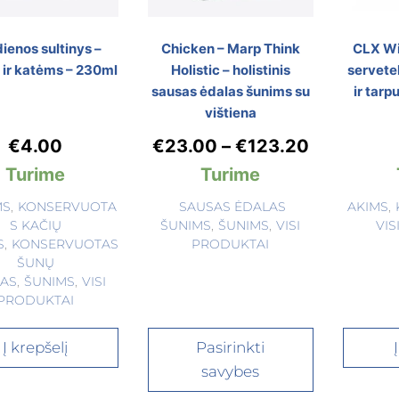
dienos sultinys –
Chicken – Marp Think
CLX Wi
 ir katėms – 230ml
Holistic – holistinis
servete
sausas ėdalas šunims su
ir tarp
vištiena
€
4.00
€
23.00
–
€
123.20
Turime
Turime
MS
,
KONSERVUOTA
SAUSAS ĖDALAS
AKIMS
,
S KAČIŲ
ŠUNIMS
,
ŠUNIMS
,
VISI
VIS
S
,
KONSERVUOTAS
PRODUKTAI
ŠUNŲ
AS
,
ŠUNIMS
,
VISI
PRODUKTAI
Į krepšelį
Pasirinkti
savybes