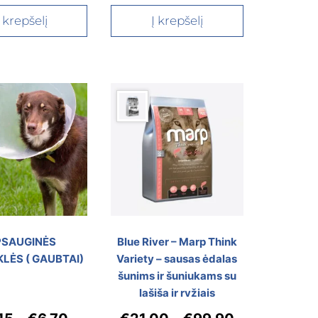
Į krepšelį
Į krepšelį
PSAUGINĖS
Blue River – Marp Think
LĖS ( GAUBTAI)
Variety – sausas ėdalas
šunims ir šuniukams su
lašiša ir ryžiais