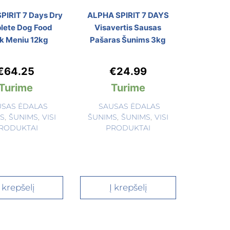
PIRIT 7 Days Dry
ALPHA SPIRIT 7 DAYS
lete Dog Food
Visavertis Sausas
k Meniu 12kg
Pašaras Šunims 3kg
€
64.25
€
24.99
Turime
Turime
USAS ĖDALAS
SAUSAS ĖDALAS
S
,
ŠUNIMS
,
VISI
ŠUNIMS
,
ŠUNIMS
,
VISI
RODUKTAI
PRODUKTAI
Į krepšelį
Į krepšelį