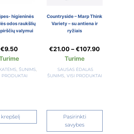
pes- higieninės
Countryside – Marp Think
lės odos raukšlių
Variety – su antiena ir
upirščių valymui
ryžiais
€
9.50
€
21.00
–
€
107.90
Turime
Turime
KATĖMS
,
ŠUNIMS
,
SAUSAS ĖDALAS
I PRODUKTAI
ŠUNIMS
,
VISI PRODUKTAI
Į krepšelį
Pasirinkti
savybes