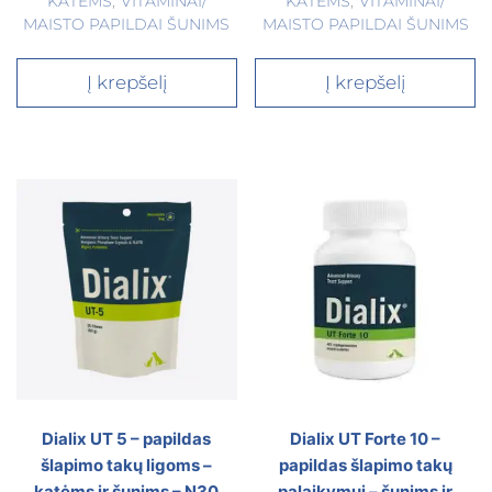
KATĖMS
,
VITAMINAI/
KATĖMS
,
VITAMINAI/
MAISTO PAPILDAI ŠUNIMS
MAISTO PAPILDAI ŠUNIMS
Į krepšelį
Į krepšelį
Dialix UT 5 – papildas
Dialix UT Forte 10 –
šlapimo takų ligoms –
papildas šlapimo takų
katėms ir šunims – N30
palaikymui – šunims ir