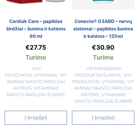
Cardiak Care – papildas
Conecta® O3ABD – nervų
širdžiai – šunims ir katėms
sistemai – papildas šunims
90 ml
ir katėms – 135ml
€
27.75
€
30.90
Turime
Turime
VISI
VETERINARINIAI
PRODUKTAI
,
VITAMINAI
,
VIT
PRODUKTAI ŠUNIMS
,
VISI
AMINAI/ MAISTO PAPILDAI
PRODUKTAI
,
VITAMINAI
,
VIT
KATĖMS
,
VITAMINAI/
AMINAI/ MAISTO PAPILDAI
MAISTO PAPILDAI ŠUNIMS
KATĖMS
,
VITAMINAI/
MAISTO PAPILDAI ŠUNIMS
Į krepšelį
Į krepšelį