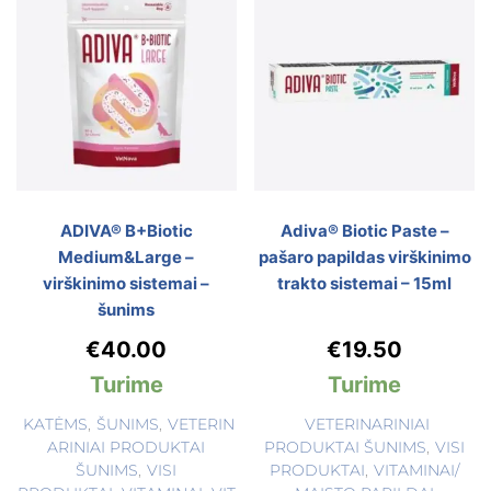
ADIVA® B+Biotic
Adiva® Biotic Paste –
Medium&Large –
pašaro papildas virškinimo
virškinimo sistemai –
trakto sistemai – 15ml
šunims
€
40.00
€
19.50
Turime
Turime
KATĖMS
,
ŠUNIMS
,
VETERIN
VETERINARINIAI
ARINIAI PRODUKTAI
PRODUKTAI ŠUNIMS
,
VISI
ŠUNIMS
,
VISI
PRODUKTAI
,
VITAMINAI/