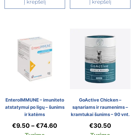
Į krepšelį
Į krepšelį
EnteroIMMUNE – imuniteto
GoActive Chicken –
atstatymui po ligų – šunims
sąnariams ir raumenims –
ir katėms
kramtukai šunims – 90 vnt.
€
9.50
–
€
74.60
€
30.50