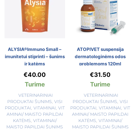
ALYSIA®Immuno Small –
ATOPIVET suspensija
imunitetui stiprinti – šunims
dermatologinėms odos
ir katėms
problemoms 120ml
€
40.00
€
31.50
Turime
Turime
VETERINARINIAI
VETERINARINIAI
PRODUKTAI ŠUNIMS
,
VISI
PRODUKTAI ŠUNIMS
,
VISI
PRODUKTAI
,
VITAMINAI
,
VIT
PRODUKTAI
,
VITAMINAI
,
VIT
AMINAI/ MAISTO PAPILDAI
AMINAI/ MAISTO PAPILDAI
KATĖMS
,
VITAMINAI/
KATĖMS
,
VITAMINAI/
MAISTO PAPILDAI ŠUNIMS
MAISTO PAPILDAI ŠUNIMS