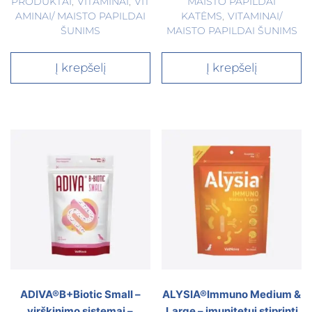
PRODUKTAI
,
VITAMINAI
,
VIT
MAISTO PAPILDAI
AMINAI/ MAISTO PAPILDAI
KATĖMS
,
VITAMINAI/
ŠUNIMS
MAISTO PAPILDAI ŠUNIMS
Į krepšelį
Į krepšelį
ADIVA®B+Biotic Small –
ALYSIA®Immuno Medium &
virškinimo sistemai –
Large – imunitetui stiprinti