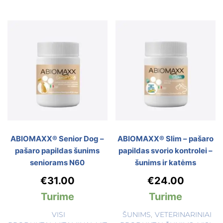
ABIOMAXX® Senior Dog –
ABIOMAXX® Slim – pašaro
pašaro papildas šunims
papildas svorio kontrolei –
senjorams N60
šunims ir katėms
€
31.00
€
24.00
Turime
Turime
VISI
ŠUNIMS
,
VETERINARINIAI