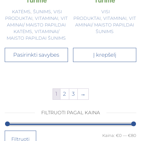
Turime
Turime
KATĖMS
,
ŠUNIMS
,
VISI
VISI
PRODUKTAI
,
VITAMINAI
,
VIT
PRODUKTAI
,
VITAMINAI
,
VIT
AMINAI/ MAISTO PAPILDAI
AMINAI/ MAISTO PAPILDAI
KATĖMS
,
VITAMINAI/
ŠUNIMS
MAISTO PAPILDAI ŠUNIMS
Pasirinkti savybes
Į krepšelį
1
2
3
→
FILTRUOTI PAGAL KAINA
Kaina:
€0
—
€80
Filtruoti