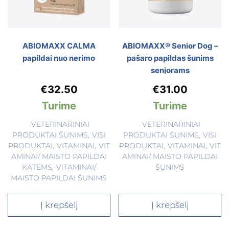
ABIOMAXX CALMA
ABIOMAXX® Senior Dog –
papildai nuo nerimo
pašaro papildas šunims
senjorams
€
32.50
€
31.00
Turime
Turime
VETERINARINIAI
VETERINARINIAI
PRODUKTAI ŠUNIMS
,
VISI
PRODUKTAI ŠUNIMS
,
VISI
PRODUKTAI
,
VITAMINAI
,
VIT
PRODUKTAI
,
VITAMINAI
,
VIT
AMINAI/ MAISTO PAPILDAI
AMINAI/ MAISTO PAPILDAI
KATĖMS
,
VITAMINAI/
ŠUNIMS
MAISTO PAPILDAI ŠUNIMS
Į krepšelį
Į krepšelį