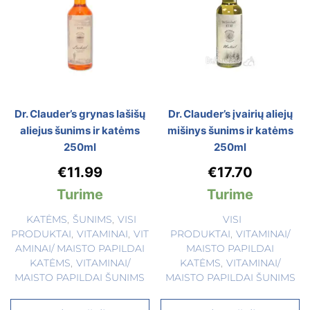
Dr. Clauder’s grynas lašišų
Dr. Clauder’s įvairių aliejų
aliejus šunims ir katėms
mišinys šunims ir katėms
250ml
250ml
€
11.99
€
17.70
Turime
Turime
KATĖMS
,
ŠUNIMS
,
VISI
VISI
PRODUKTAI
,
VITAMINAI
,
VIT
PRODUKTAI
,
VITAMINAI/
AMINAI/ MAISTO PAPILDAI
MAISTO PAPILDAI
KATĖMS
,
VITAMINAI/
KATĖMS
,
VITAMINAI/
MAISTO PAPILDAI ŠUNIMS
MAISTO PAPILDAI ŠUNIMS