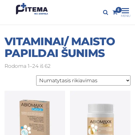
PITEMA.LT
0
Veterinarijos
MENIU
gydykla
VITAMINAI/ MAISTO
PAPILDAI ŠUNIMS
Rodoma 1–24 iš 62