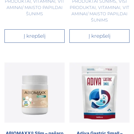
PRODUKTAI
,
VITAMINAI
,
VIT
PRODUKTAI ŠUNIMS
,
VISI
AMINAI/ MAISTO PAPILDAI
PRODUKTAI
,
VITAMINAI
,
VIT
ŠUNIMS
AMINAI/ MAISTO PAPILDAI
ŠUNIMS
Į krepšelį
Į krepšelį
ABIOMAXX® Slim – pašaro
Adiva Gastric Small –