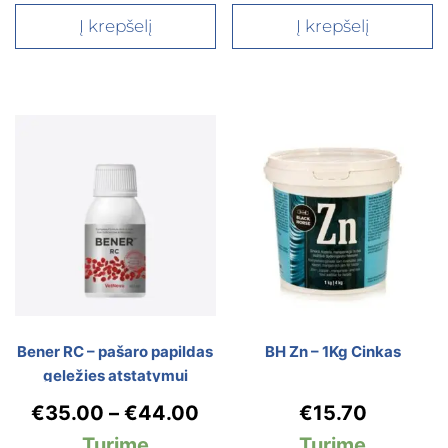
Į krepšelį
Į krepšelį
Bener RC – pašaro papildas
BH Zn – 1Kg Cinkas
geležies atstatymui
€
35.00
–
€
44.00
€
15.70
Turime
Turime