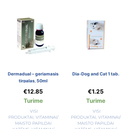
Dermadual – geriamasis
Dia-Dog and Cat 1 tab.
tirpalas, 50ml
€
12.85
€
1.25
Turime
Turime
VISI
VISI
PRODUKTAI
,
VITAMINAI/
PRODUKTAI
,
VITAMINAI/
MAISTO PAPILDAI
MAISTO PAPILDAI