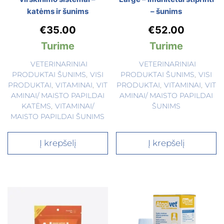
katėms ir šunims
– šunims
€
35.00
€
52.00
Turime
Turime
VETERINARINIAI
VETERINARINIAI
PRODUKTAI ŠUNIMS
,
VISI
PRODUKTAI ŠUNIMS
,
VISI
PRODUKTAI
,
VITAMINAI
,
VIT
PRODUKTAI
,
VITAMINAI
,
VIT
AMINAI/ MAISTO PAPILDAI
AMINAI/ MAISTO PAPILDAI
KATĖMS
,
VITAMINAI/
ŠUNIMS
MAISTO PAPILDAI ŠUNIMS
Į krepšelį
Į krepšelį