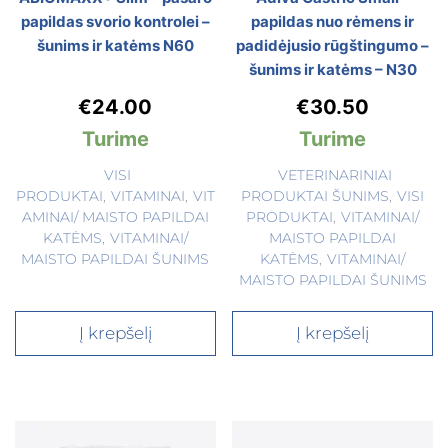
papildas svorio kontrolei –
papildas nuo rėmens ir
šunims ir katėms N60
padidėjusio rūgštingumo –
šunims ir katėms – N30
€
24.00
€
30.50
Turime
Turime
VISI
VETERINARINIAI
PRODUKTAI
,
VITAMINAI
,
VIT
PRODUKTAI ŠUNIMS
,
VISI
AMINAI/ MAISTO PAPILDAI
PRODUKTAI
,
VITAMINAI/
KATĖMS
,
VITAMINAI/
MAISTO PAPILDAI
MAISTO PAPILDAI ŠUNIMS
KATĖMS
,
VITAMINAI/
MAISTO PAPILDAI ŠUNIMS
Į krepšelį
Į krepšelį