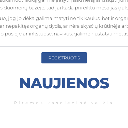
tika nuotrauką galime įrašyti į laikmeną ar išsiųsti jum
duomenų bazėje, tad jai kada prireiktu mesa jas galės
 jog jo dėka galima matyti ne tik kaulus, bet ir organus
 ar nepakitęs organų dydis, ar nėra skysčių krūtinėje ar
 pūslėje ar inkstuose, navikus, galime nustatyti metas
REGISTRUOTIS
NAUJIENOS
Pitemos kasdieninė veikla