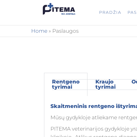
PITEMA.L
Veterinarijos
PRADŽIA
PA
gydykla
Home
»
Paslaugos
Rentgeno
Kraujo
O
tyrimai
tyrimai
Skaitmeninis rentgeno ištyrim
Mūsų gydykloje atliekame rentge
PITEMA veterinarijos gydykloje yr