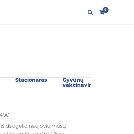
0
Stacionaras
Gyvūnų
vakcinavimas
y400
 iš daugelio naujovių mūsų