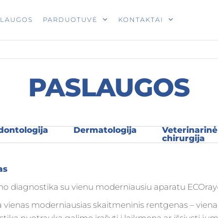
T
SLAUGOS
PARDUOTUVĖ
KONTAKTAI
PASLAUGOS
dontologija
Dermatologija
Veterinarinė
chirurgija
as
no diagnostika su vienu moderniausiu aparatu ECOra
a vienas moderniausias skaitmeninis rentgenas – viena