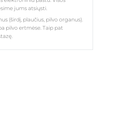
s elektroniniu paštu. Visos
ime jums atsiųsti.
 (širdį, plaučius, pilvo organus).
ba pilvo ertmėse. Taip pat
tazę.