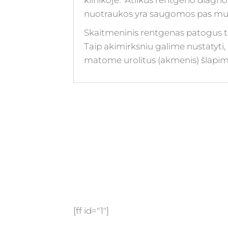
klinikoje. Atlikus rentgeno diagnos
nuotraukos yra saugomos pas mus 
Skaitmeninis rentgenas patogus tuo,
Taip akimirksniu galime nustatyti,
matome urolitus (akmenis) šlapimo
[ff id="1"]