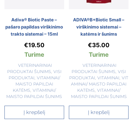
Adiva® Biotic Paste –
ADIVA®B+Biotic Small –
pašaro papildas virškinimo
virškinimo sistemai –
trakto sistemai – 15ml
katėms ir šunims
€
19.50
€
35.00
Turime
Turime
VETERINARINIAI
VETERINARINIAI
PRODUKTAI ŠUNIMS
,
VISI
PRODUKTAI ŠUNIMS
,
VISI
PRODUKTAI
,
VITAMINAI/
PRODUKTAI
,
VITAMINAI
,
VIT
MAISTO PAPILDAI
AMINAI/ MAISTO PAPILDAI
KATĖMS
,
VITAMINAI/
KATĖMS
,
VITAMINAI/
MAISTO PAPILDAI ŠUNIMS
MAISTO PAPILDAI ŠUNIMS
Į krepšelį
Į krepšelį