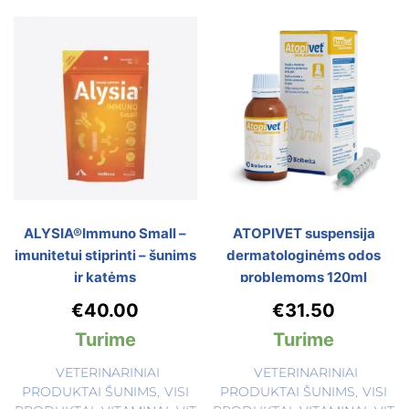
ALYSIA®Immuno Small –
ATOPIVET suspensija
imunitetui stiprinti – šunims
dermatologinėms odos
ir katėms
problemoms 120ml
€
40.00
€
31.50
Turime
Turime
VETERINARINIAI
VETERINARINIAI
PRODUKTAI ŠUNIMS
,
VISI
PRODUKTAI ŠUNIMS
,
VISI