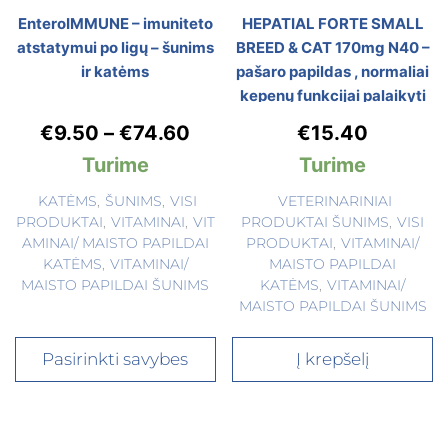
EnteroIMMUNE – imuniteto
HEPATIAL FORTE SMALL
atstatymui po ligų – šunims
BREED & CAT 170mg N40 –
ir katėms
pašaro papildas , normaliai
kepenų funkcijai palaikyti
€
9.50
–
€
74.60
€
15.40
Turime
Turime
KATĖMS
,
ŠUNIMS
,
VISI
VETERINARINIAI
PRODUKTAI
,
VITAMINAI
,
VIT
PRODUKTAI ŠUNIMS
,
VISI
AMINAI/ MAISTO PAPILDAI
PRODUKTAI
,
VITAMINAI/
KATĖMS
,
VITAMINAI/
MAISTO PAPILDAI
MAISTO PAPILDAI ŠUNIMS
KATĖMS
,
VITAMINAI/
MAISTO PAPILDAI ŠUNIMS
Pasirinkti savybes
Į krepšelį