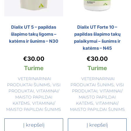
Dialix UT 5 – papildas
Dialix UT Forte 10 –
šlapimo takų ligoms –
papildas šlapimo takų
katėms ir šunims – N30
palaikymui – šunims ir
katėms – N45
€
30.00
€
30.00
Turime
Turime
VETERINARINIAI
VETERINARINIAI
PRODUKTAI ŠUNIMS
,
VISI
PRODUKTAI ŠUNIMS
,
VISI
PRODUKTAI
,
VITAMINAI/
PRODUKTAI
,
VITAMINAI/
MAISTO PAPILDAI
MAISTO PAPILDAI
KATĖMS
,
VITAMINAI/
KATĖMS
,
VITAMINAI/
MAISTO PAPILDAI ŠUNIMS
MAISTO PAPILDAI ŠUNIMS
Į krepšelį
Į krepšelį