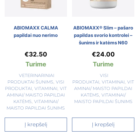
ABIOMAXX CALMA
ABIOMAXX® Slim – pašaro
papildai nuo nerimo
papildas svorio kontrolei –
šunims ir katėms N60
€
32.50
€
24.00
Turime
Turime
VETERINARINIAI
VISI
PRODUKTAI ŠUNIMS
,
VISI
PRODUKTAI
,
VITAMINAI
,
VIT
PRODUKTAI
,
VITAMINAI
,
VIT
AMINAI/ MAISTO PAPILDAI
AMINAI/ MAISTO PAPILDAI
KATĖMS
,
VITAMINAI/
KATĖMS
,
VITAMINAI/
MAISTO PAPILDAI ŠUNIMS
MAISTO PAPILDAI ŠUNIMS
Į krepšelį
Į krepšelį