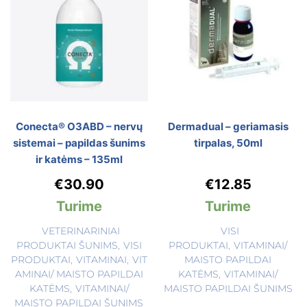
Conecta® O3ABD – nervų
Dermadual – geriamasis
sistemai – papildas šunims
tirpalas, 50ml
ir katėms – 135ml
€
30.90
€
12.85
Turime
Turime
VETERINARINIAI
VISI
PRODUKTAI ŠUNIMS
,
VISI
PRODUKTAI
,
VITAMINAI/
PRODUKTAI
,
VITAMINAI
,
VIT
MAISTO PAPILDAI
AMINAI/ MAISTO PAPILDAI
KATĖMS
,
VITAMINAI/
KATĖMS
,
VITAMINAI/
MAISTO PAPILDAI ŠUNIMS
MAISTO PAPILDAI ŠUNIMS