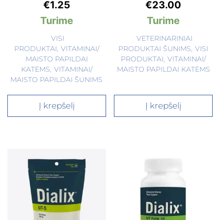
€
1.25
€
23.00
Turime
Turime
VISI
VETERINARINIAI
PRODUKTAI
,
VITAMINAI/
PRODUKTAI ŠUNIMS
,
VISI
MAISTO PAPILDAI
PRODUKTAI
,
VITAMINAI/
KATĖMS
,
VITAMINAI/
MAISTO PAPILDAI KATĖMS
MAISTO PAPILDAI ŠUNIMS
Į krepšelį
Į krepšelį