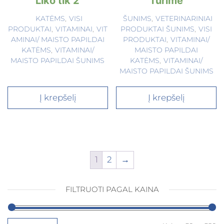
Liko tik 2
Turime
KATĖMS
,
VISI
ŠUNIMS
,
VETERINARINIAI
PRODUKTAI
,
VITAMINAI
,
VIT
PRODUKTAI ŠUNIMS
,
VISI
AMINAI/ MAISTO PAPILDAI
PRODUKTAI
,
VITAMINAI/
KATĖMS
,
VITAMINAI/
MAISTO PAPILDAI
MAISTO PAPILDAI ŠUNIMS
KATĖMS
,
VITAMINAI/
MAISTO PAPILDAI ŠUNIMS
Į krepšelį
Į krepšelį
1
2
→
FILTRUOTI PAGAL KAINA