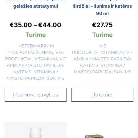
geležies atstatymui
širdžiai – šunims ir katėms
90 ml
€
35.00
–
€
44.00
€
27.75
Turime
Turime
VETERINARINIAI
VISI
PRODUKTAI ŠUNIMS
,
VISI
PRODUKTAI
,
VITAMINAI
,
VIT
PRODUKTAI
,
VITAMINAI
,
VIT
AMINAI/ MAISTO PAPILDAI
AMINAI/ MAISTO PAPILDAI
KATĖMS
,
VITAMINAI/
KATĖMS
,
VITAMINAI/
MAISTO PAPILDAI ŠUNIMS
MAISTO PAPILDAI ŠUNIMS
Pasirinkti savybes
Į krepšelį