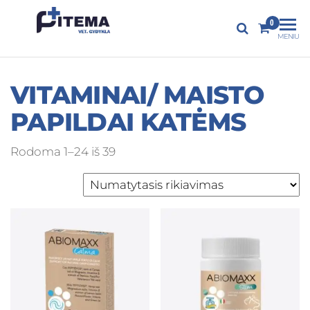
PITEMA.LT
0
Veterinarijos
MENIU
gydykla
VITAMINAI/ MAISTO
PAPILDAI KATĖMS
Rodoma 1–24 iš 39