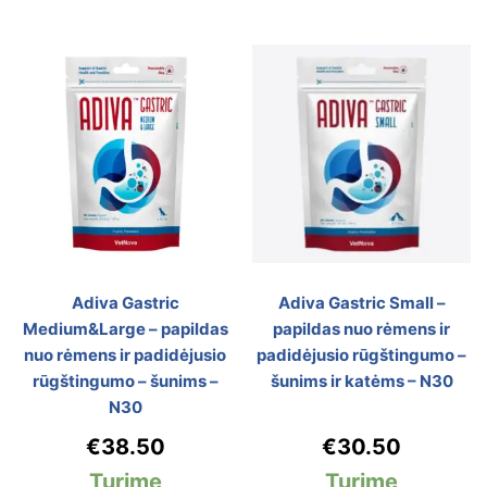
Adiva Gastric
Adiva Gastric Small –
Medium&Large – papildas
papildas nuo rėmens ir
nuo rėmens ir padidėjusio
padidėjusio rūgštingumo –
rūgštingumo – šunims –
šunims ir katėms – N30
N30
€
38.50
€
30.50
Turime
Turime