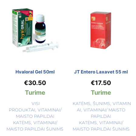
Hyaloral Gel 50ml
JT Entero Laxavet 55 ml
€
30.50
€
17.50
Turime
Turime
VISI
KATĖMS
,
ŠUNIMS
,
VITAMIN
PRODUKTAI
,
VITAMINAI/
AI
,
VITAMINAI/ MAISTO
MAISTO PAPILDAI
PAPILDAI
KATĖMS
,
VITAMINAI/
KATĖMS
,
VITAMINAI/
MAISTO PAPILDAI ŠUNIMS
MAISTO PAPILDAI ŠUNIMS