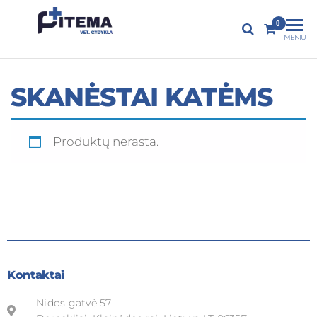
PITEMA.LT
0
Veterinarijos
MENIU
gydykla
SKANĖSTAI KATĖMS
Produktų nerasta.
Kontaktai
Nidos gatvė 57