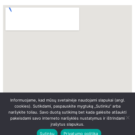
Informuojame, kad mūsų svetainėje naudojami slapukai (angl.
SKUBI PAGALBA
cookies). Sutikdami, paspauskite mygtuką „Sutinku“ arba
naršykite toliau. Savo duotą sutikimą bet kada galėsite atšaukti
pakeisdami savo interneto naršyklės nustatymus ir ištrindami
SKAMBINTI
įrašytus slapukus.
Sutinku
Privatumo politika