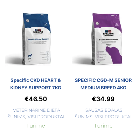
Specific CKD HEART &
SPECIFIC CGD-M SENIOR
KIDNEY SUPPORT 7KG
MEDIUM BREED 4KG
€
46.50
€
34.99
VETERINARINĖ DIETA
SAUSAS ĖDALAS
ŠUNIMS
,
VISI PRODUKTAI
ŠUNIMS
,
VISI PRODUKTAI
Turime
Turime