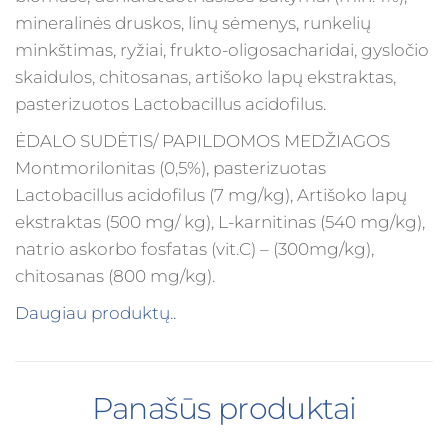
mineralinės druskos, linų sėmenys, runkelių
minkštimas, ryžiai, frukto-oligosacharidai, gysločio
skaidulos, chitosanas, artišoko lapų ekstraktas,
pasterizuotos Lactobacillus acidofilus.
ĖDALO SUDĖTIS/ PAPILDOMOS MEDŽIAGOS
Montmorilonitas (0,5%), pasterizuotas
Lactobacillus acidofilus (7 mg/kg), Artišoko lapų
ekstraktas (500 mg/ kg), L-karnitinas (540 mg/kg),
natrio askorbo fosfatas (vit.C) – (300mg/kg),
chitosanas (800 mg/kg).
Daugiau produktų..
Panašūs produktai