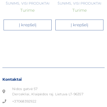
ŠUNIMS
,
VISI PRODUKTAI
ŠUNIMS
,
VISI PRODUKTAI
Turime
Turime
Į krepšelį
Į krepšelį
Kontaktai
Nidos gatvė 57
Dercekliai, Klaipėdos raj. Lietuva LT-96357
+37068392922