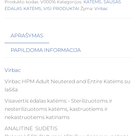
Produkto kodas:
V00016
Kategorijos:
KATĖMS
,
SAUSAS
ĖDALAS KATĖMS
,
VISI PRODUKTAI
Žyma:
Virbac
APRAŠYMAS
PAPILDOMA INFORMACIJA
Virbac
Virbac HPM Adult Neutered and Entire Katėms su
lašiša
Visavertis ėdalas katėms: • Sterilizuotoms ir
nesterilizuotoms katėms, kastruotiems ir
nekastruotiems katinams
ANALITINĖ SUDĖTIS