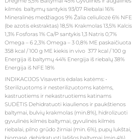
Drėgmė 5,5% Baltymai 45% Gyvulinės ir augalinės
kilmės baltymų santykis 93/07 Riebalai 16%
Mineralinės medžiagos 9% Žalia celiuliozė 6% NFE
(be azotis ekstraktas) 18,5% Krakmolas 13,5% Kalcis
1,3% Fosforas 1% Ca/P santykis 1,3 Natris 0,7%
Omega – 6 2,3% Omega – 3 0,8% ME paskaičiuota
358 kcal / 100 g ME kiekis in vivo 377 kcal / 100 g
Energija iš baltymų 44% Energija iš riebalų 38%
Energija iš NFE 18%
INDIKACIJOS Visavertis ėdalas katėms: •
Sterilizuotoms ir nesterilizuotoms katėms,
kastruotiems ir nekastruotiems katinams
SUDĖTIS Dehidratuoti kiaulienos ir paukštienos
baltymai, bulvių krakmolas (min.8%), hidrolizuoti
gyvulinės kilmės baltymai, gyvulinės kilmės
riebalai, pilno grūdo žirniai (min. 6%), pupų lukštai,
biomasė, dehidratuoti lašišos baltymai (min.4%),