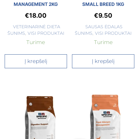
MANAGEMENT 2KG
SMALL BREED 1KG
€
18.00
€
9.50
VETERINARINĖ DIETA
SAUSAS ĖDALAS
ŠUNIMS
,
VISI PRODUKTAI
ŠUNIMS
,
VISI PRODUKTAI
Turime
Turime
Į krepšelį
Į krepšelį