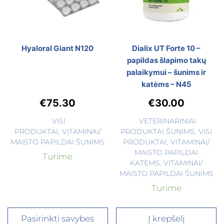
Hyaloral Giant N120
Dialix UT Forte 10 –
papildas šlapimo takų
palaikymui – šunims ir
katėms – N45
€
75.30
€
30.00
VISI
VETERINARINIAI
PRODUKTAI
,
VITAMINAI/
PRODUKTAI ŠUNIMS
,
VISI
MAISTO PAPILDAI ŠUNIMS
PRODUKTAI
,
VITAMINAI/
MAISTO PAPILDAI
Turime
KATĖMS
,
VITAMINAI/
MAISTO PAPILDAI ŠUNIMS
Turime
Pasirinkti savybes
Į krepšelį