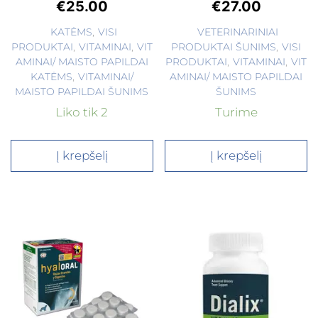
€
25.00
€
27.00
KATĖMS
,
VISI
VETERINARINIAI
PRODUKTAI
,
VITAMINAI
,
VIT
PRODUKTAI ŠUNIMS
,
VISI
AMINAI/ MAISTO PAPILDAI
PRODUKTAI
,
VITAMINAI
,
VIT
KATĖMS
,
VITAMINAI/
AMINAI/ MAISTO PAPILDAI
MAISTO PAPILDAI ŠUNIMS
ŠUNIMS
Liko tik 2
Turime
Į krepšelį
Į krepšelį