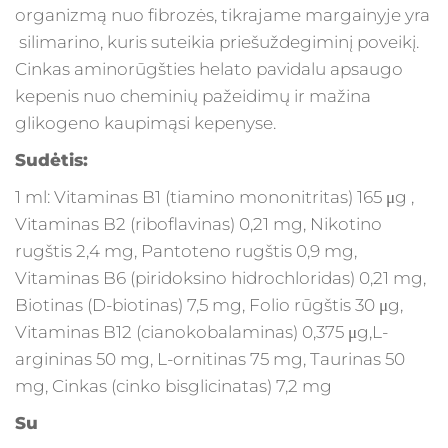
organizmą nuo fibrozės, tikrajame margainyje yra
silimarino, kuris suteikia priešuždegiminį poveikį.
Cinkas aminorūgšties helato pavidalu apsaugo
kepenis nuo cheminių pažeidimų ir mažina
glikogeno kaupimąsi kepenyse.
Sudėtis:
1 ml: Vitaminas B1 (tiamino mononitritas) 165 μg ,
Vitaminas B2 (riboflavinas) 0,21 mg, Nikotino
rugštis 2,4 mg, Pantoteno rugštis 0,9 mg,
Vitaminas B6 (piridoksino hidrochloridas) 0,21 mg,
Biotinas (D-biotinas) 7,5 mg, Folio rūgštis 30 μg,
Vitaminas B12 (cianokobalaminas) 0,375 μg,L-
argininas 50 mg, L-ornitinas 75 mg, Taurinas 50
mg, Cinkas (cinko bisglicinatas) 7,2 mg
Su