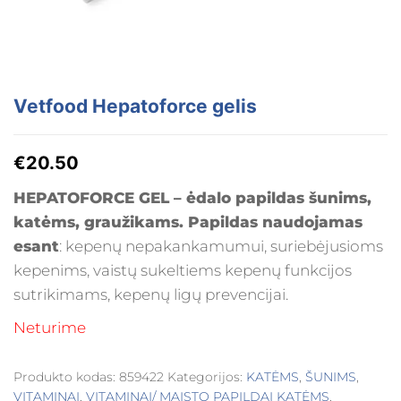
Vetfood Hepatoforce gelis
€
20.50
HEPATOFORCE GEL – ė
dalo papildas šunims,
katėms, graužikams.
Papildas naudojamas
esant
: kepenų nepakankamumui, suriebėjusioms
kepenims, vaistų sukeltiems kepenų funkcijos
sutrikimams, kepenų ligų prevencijai.
Neturime
Produkto kodas:
859422
Kategorijos:
KATĖMS
,
ŠUNIMS
,
VITAMINAI
,
VITAMINAI/ MAISTO PAPILDAI KATĖMS
,