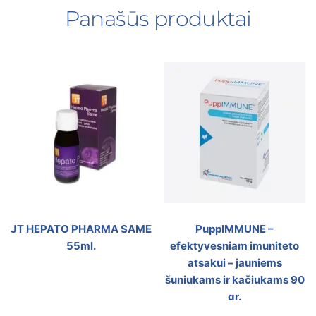
Panašūs produktai
JT HEPATO PHARMA SAME
PuppIMMUNE –
55ml.
efektyvesniam imuniteto
atsakui – jauniems
šuniukams ir kačiukams 90
gr.