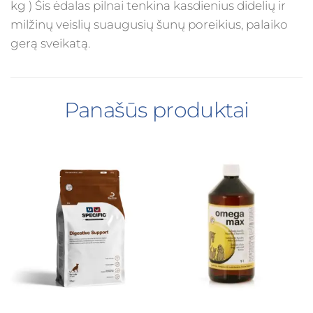
kg ) Šis ėdalas pilnai tenkina kasdienius didelių ir
milžinų veislių suaugusių šunų poreikius, palaiko
gerą sveikatą.
Panašūs produktai