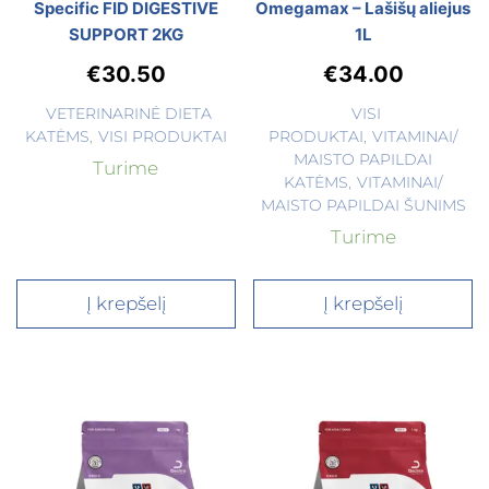
Specific FID DIGESTIVE
Omegamax – Lašišų aliejus
SUPPORT 2KG
1L
€
30.50
€
34.00
VETERINARINĖ DIETA
VISI
KATĖMS
,
VISI PRODUKTAI
PRODUKTAI
,
VITAMINAI/
MAISTO PAPILDAI
Turime
KATĖMS
,
VITAMINAI/
MAISTO PAPILDAI ŠUNIMS
Turime
Į krepšelį
Į krepšelį