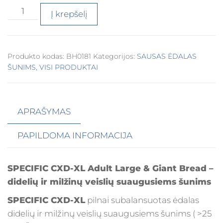
Į krepšelį
Produkto kodas:
BH0181
Kategorijos:
SAUSAS ĖDALAS
ŠUNIMS
,
VISI PRODUKTAI
APRAŠYMAS
PAPILDOMA INFORMACIJA
SPECIFIC CXD-XL Adult Large & Giant Bread –
didelių ir milžinų veislių suaugusiems šunims
SPECIFIC CXD-XL
pilnai subalansuotas ėdalas
didelių ir milžinų veislių suaugusiems šunims ( >25