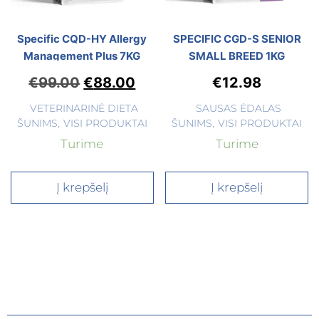
Specific CQD-HY Allergy
SPECIFIC CGD-S SENIOR
Management Plus 7KG
SMALL BREED 1KG
€
99.00
€
88.00
€
12.98
VETERINARINĖ DIETA
SAUSAS ĖDALAS
ŠUNIMS
,
VISI PRODUKTAI
ŠUNIMS
,
VISI PRODUKTAI
Turime
Turime
Į krepšelį
Į krepšelį