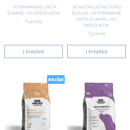
VETERINARINĖ DIETA
KONSERVUOTAS ŠUNŲ
ŠUNIMS
,
VISI PRODUKTAI
ĖDALAS
,
VETERINARINĖ
DIETA ŠUNIMS
,
VISI
Turime
PRODUKTAI
Turime
Į krepšelį
Į krepšelį
Akcija!