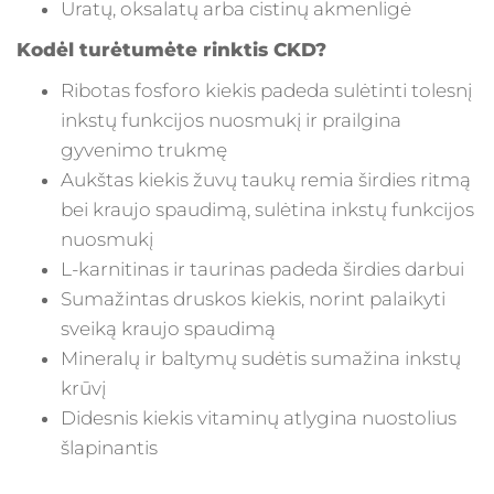
Uratų, oksalatų arba cistinų akmenligė
Kodėl turėtumėte rinktis CKD?
Ribotas fosforo kiekis padeda sulėtinti tolesnį
inkstų funkcijos nuosmukį ir prailgina
gyvenimo trukmę
Aukštas kiekis žuvų taukų remia širdies ritmą
bei kraujo spaudimą, sulėtina inkstų funkcijos
nuosmukį
L-karnitinas ir taurinas padeda širdies darbui
Sumažintas druskos kiekis, norint palaikyti
sveiką kraujo spaudimą
Mineralų ir baltymų sudėtis sumažina inkstų
krūvį
Didesnis kiekis vitaminų atlygina nuostolius
šlapinantis