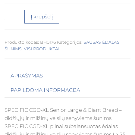
Į krepšelį
Produkto kodas:
BH0176
Kategorijos:
SAUSAS ĖDALAS
ŠUNIMS
,
VISI PRODUKTAI
APRAŠYMAS
PAPILDOMA INFORMACIJA
SPECIFIC CGD-XL Senior Large & Giant Bread –
didžiųjų ir milžinų veislių senyviems šunims
SPECIFIC CGD-XL pilnai subalansuotas ėdalas
didžiųjų ir milžinų veislių senyviems šunims ( > 25