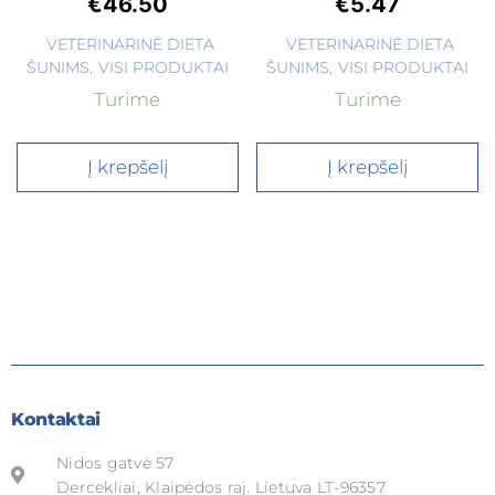
€
46.50
€
5.47
VETERINARINĖ DIETA
VETERINARINĖ DIETA
ŠUNIMS
,
VISI PRODUKTAI
ŠUNIMS
,
VISI PRODUKTAI
Turime
Turime
Į krepšelį
Į krepšelį
Kontaktai
Nidos gatvė 57
Dercekliai, Klaipėdos raj. Lietuva LT-96357