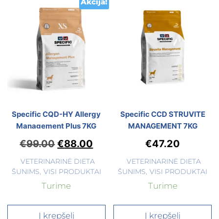
Akcija!
Specific CQD-HY Allergy
Specific CCD STRUVITE
Management Plus 7KG
MANAGEMENT 7KG
€
99.00
€
88.00
€
47.20
VETERINARINĖ DIETA
VETERINARINĖ DIETA
ŠUNIMS
,
VISI PRODUKTAI
ŠUNIMS
,
VISI PRODUKTAI
Turime
Turime
Į krepšelį
Į krepšelį