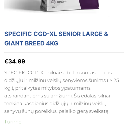
SPECIFIC CGD-XL SENIOR LARGE &
GIANT BREED 4KG
€
34.99
SPECIFIC CGD-XL pilnai subalansuotas ėdalas
didžiųjų ir milžinų veislių senyviems šunims ( > 25
kg ), pritaikytas mitybos ypatumams
atsirandantiems su amžiumi. Šis ėdalas pilnai
tenkina kasdienius didžiųjų ir milžinų veislių
senyvų šunų poreikius, palaiko gerą sveikatą.
Turime