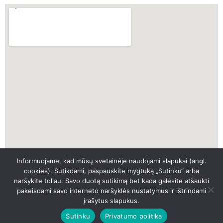
Informuojame, kad mūsų svetainėje naudojami slapukai (angl.
SKUBI PAGALBA
cookies). Sutikdami, paspauskite mygtuką „Sutinku“ arba
naršykite toliau. Savo duotą sutikimą bet kada galėsite atšaukti
pakeisdami savo interneto naršyklės nustatymus ir ištrindami
SKAMBINTI
įrašytus slapukus.
Sutinku
Privatumo politika
© 2026 UAB „PITEMA“. Visos teiės saugomos.