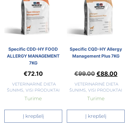
Specific CDD-HY FOOD
Specific CQD-HY Allergy
ALLERGY MANAGEMENT
Management Plus 7KG
7KG
€
72.10
€
99.00
€
88.00
VETERINARINĖ DIETA
VETERINARINĖ DIETA
ŠUNIMS
,
VISI PRODUKTAI
ŠUNIMS
,
VISI PRODUKTAI
Turime
Turime
Į krepšelį
Į krepšelį