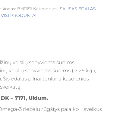
o kodas:
BH0191
Kategorijos:
SAUSAS ĖDALAS
,
VISI PRODUKTAI
lžinų veislių senyviems šunims
nų veislių senyviems šunims ( > 25 kg ),
is ėdalas pilnai tenkina kasdienius
sveikatą.
DK – 7171, Uldum.
. Omega-3 riebalų rūgštys palaiko sveikus