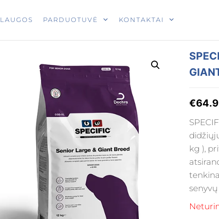
T
SLAUGOS
PARDUOTUVĖ
KONTAKTAI
SPECI
GIAN
€
64.
SPECIF
didžiųj
kg ), p
atsiran
tenkina
senyvų 
Neturi