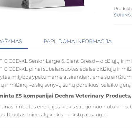
Produkt
ŠUNIMS
RAŠYMAS
PAPILDOMA INFORMACIJA
IC CGD-XL Senior Large & Giant Bread – didžiųjų ir mi
IC CGD-XL pilnai subalansuotas ėdalas didžiųjų ir milži
kytas mitybos ypatumams atsirandantiems su amžiumi. Š
jų ir milžinų veislių senyvų šunų poreikius, palaiko gerą 
minta
ES kompanijai Dechra Veterinary Products, 
itinas ir ribotas energijos kiekis saugo nuo nutukimo
us. Ribotas mineralų kiekis – inkstų apsaugai.