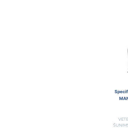
Speci
MAN
VET
ŠUNIM