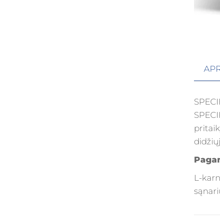
AP
SPECIF
SPECIF
pritai
didžių
Paga
L-karn
sąnari