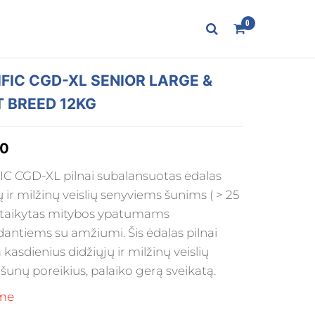
0
FIC CGD-XL SENIOR LARGE &
T BREED 12KG
90
IC CGD-XL pilnai subalansuotas ėdalas
ų ir milžinų veislių senyviems šunims ( > 25
ritaikytas mitybos ypatumams
dantiems su amžiumi. Šis ėdalas pilnai
 kasdienius didžiųjų ir milžinų veislių
šunų poreikius, palaiko gerą sveikatą.
me