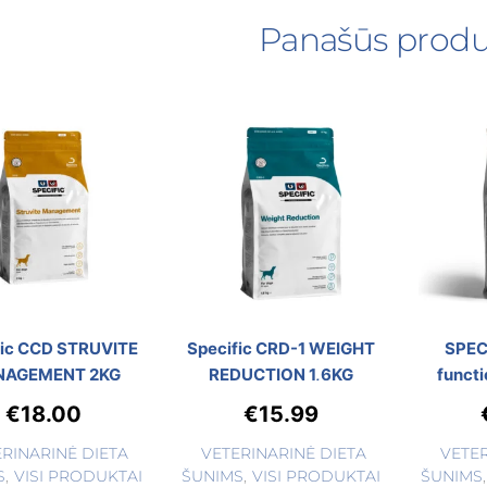
Panašūs produ
fic CCD STRUVITE
Specific CRD-1 WEIGHT
SPEC
AGEMENT 2KG
REDUCTION 1,6KG
functi
€
18.00
€
15.99
ERINARINĖ DIETA
VETERINARINĖ DIETA
VETER
S
,
VISI PRODUKTAI
ŠUNIMS
,
VISI PRODUKTAI
ŠUNIMS
,