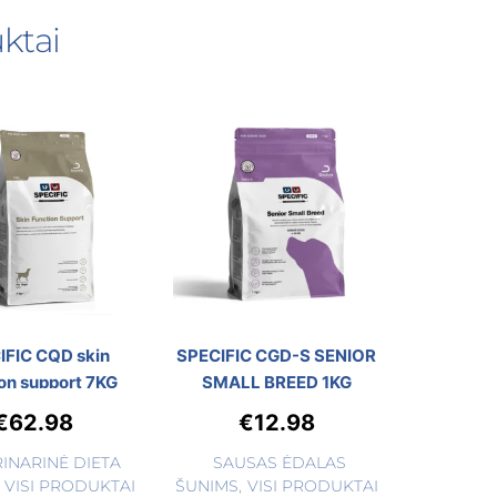
ktai
IFIC CQD skin
SPECIFIC CGD-S SENIOR
on support 7KG
SMALL BREED 1KG
€
62.98
€
12.98
INARINĖ DIETA
SAUSAS ĖDALAS
VISI PRODUKTAI
ŠUNIMS
,
VISI PRODUKTAI