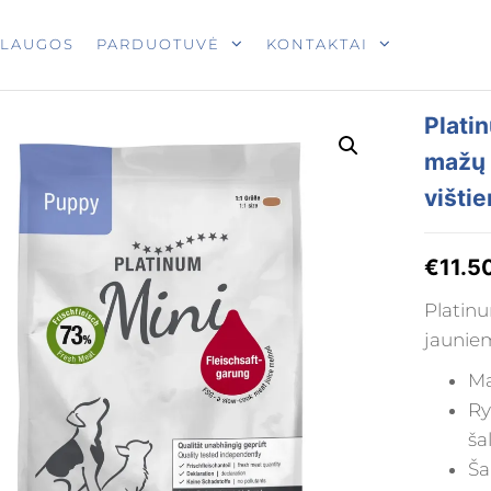
T
SLAUGOS
PARDUOTUVĖ
KONTAKTAI
Plati
mažų 
višti
€
11.5
Platinu
jauniem
Ma
Ry
ša
Ša