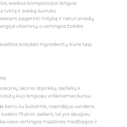
lios, sveikos kompozicijos lengvai
tvirtą ir sveiką šuniuko
ekiant pagerinti mitybą ir neturi priedų,
nergijai vitaminų, o vertingos žolelės
aukštos kokybės ingredientų, kurie taip
nsą
konių, skonio stipriklių, dažiklių ir
 būtų kuo lengviau virškinamas šuniui.
da kartu su bulvėmis, nepridėjus vandens
sudaro 19 proc. pašaro, tai yra daugiau
ka visos vertingos maistinės medžiagos ir