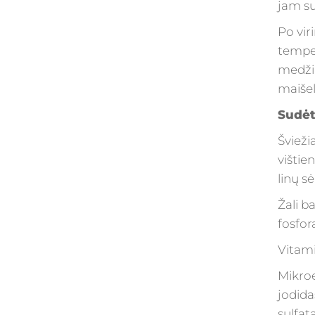
jam su
Po vir
temper
medžia
maišel
Sudėt
Šviežia
vištie
linų s
Žali ba
fosfor
Vitami
Mikroe
jodida
sulfat