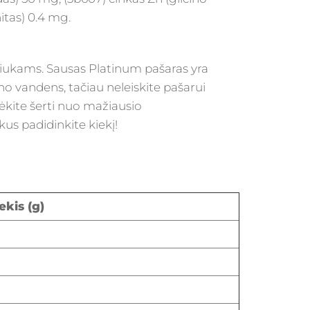
itas) 0.4 mg.
niukams. Sausas Platinum pašaras yra
ngno vandens, tačiau neleiskite pašarui
dėkite šerti nuo mažiausio
kus padidinkite kiekį!
ekis (g)