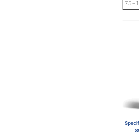
7,5 – 
Speci
S