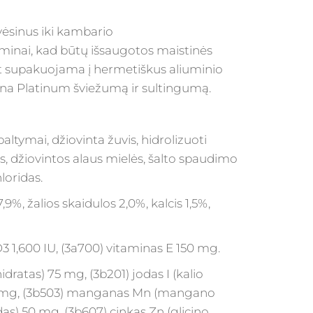
vėsinus iki kambario
aminai, kad būtų išsaugotos maistinės
t supakuojama į hermetiškus aliuminio
rina Platinum šviežumą ir sultingumą.
baltymai, džiovinta žuvis, hidrolizuoti
us, džiovintos alaus mielės, šalto spaudimo
loridas.
7,9%, žalios skaidulos 2,0%, kalcis 1,5%,
3 1,600 IU, (3a700) vitaminas E 150 mg.
dratas) 75 mg, (3b201) jodas I (kalio
) 19 mg, (3b503) manganas Mn (mangano
as) 50 mg, (3b607) cinkas Zn (glicino