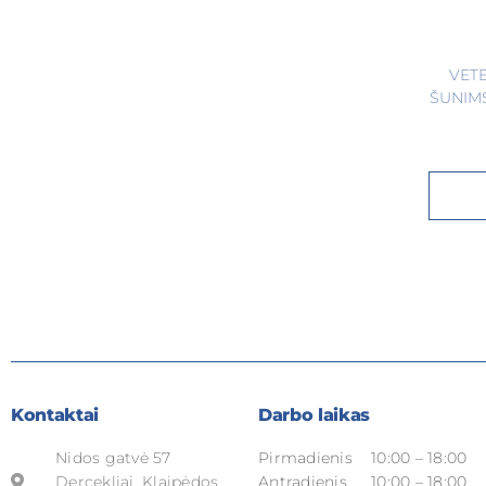
VET
ŠUNIM
Kontaktai
Darbo laikas
Nidos gatvė 57
Pirmadienis
10:00 – 18:00
Dercekliai, Klaipėdos
Antradienis
10:00 – 18:00