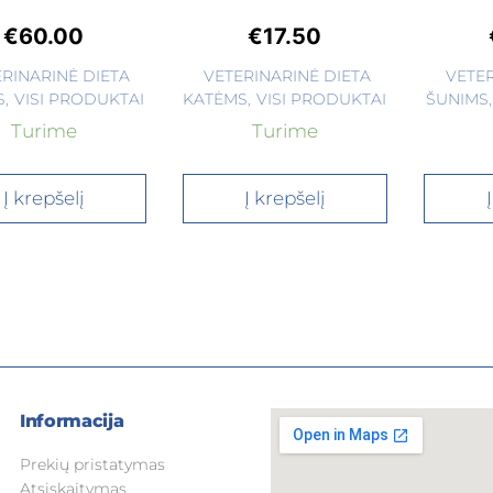
€
60.00
€
17.50
ERINARINĖ DIETA
VETERINARINĖ DIETA
VETER
S
,
VISI PRODUKTAI
KATĖMS
,
VISI PRODUKTAI
ŠUNIMS
,
Turime
Turime
Į krepšelį
Į krepšelį
Informacija
Prekių pristatymas
Atsiskaitymas