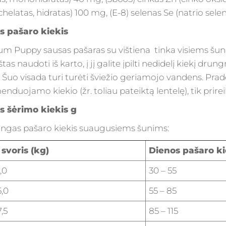
chelatas, hidratas) 100 mg, (E-8) selenas Se (natrio selen
s pašaro kiekis
um Puppy sausas pašaras su vištiena tinka visiems šu
tas naudoti iš karto, į jį galite įpilti nedidelį kiekį dru
. Šuo visada turi turėti šviežio geriamojo vandens. Pra
nduojamo kiekio (žr. toliau pateiktą lentelę), tik prirei
s šėrimo kiekis g
ingas pašaro kiekis suaugusiems šunims:
svoris (kg)
Dienos pašaro ki
3,0
30 – 55
5,0
55 – 85
7,5
85 – 115