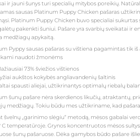
ai ir jauni šunys turi specialių mitybos poreikių. Natūra
namas sausas Platinum Puppy Chicken pašaras užtikrina 
ąsi. Platinum Puppy Chicken buvo specialiai sukurtas si
galėtų pakenkti šuniui. Pašare yra svarbių sveikatai ir e
a medžiagų apykaitą.
um Pyppy sausas pašaras su vištiena pagamintas tik iš 
inkami naudoti žmonėms
ažiausiai 73% šviežios vištienos
yžiai aukštos kokybės angliavandenių šaltinis
altai spausti aliejai, užtikrinantys optimalų riebalų bala
um šunų pašare nėra skerdienos likučių, atraktantų, pries
jų medžiagų. Tokiu būdu mes užtikriname, kad pašaras
t švelnų „garinimo slėgiu“ metodą, mėsos gabalai ver
 ° C temperatūroje. Grynos koncentruotos mėsos sultys 
tuose šunų pašaruose. Dėka gamybos būdo pašare išlie