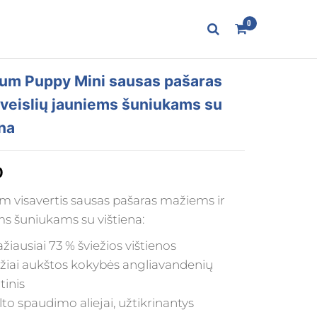
0
num Puppy Mini sausas pašaras
veislių jauniems šuniukams su
ena
0
m visavertis sausas pašaras mažiems ir
s šuniukams su vištiena:
žiausiai 73 % šviežios vištienos
žiai aukštos kokybės angliavandenių
ltinis
lto spaudimo aliejai, užtikrinantys