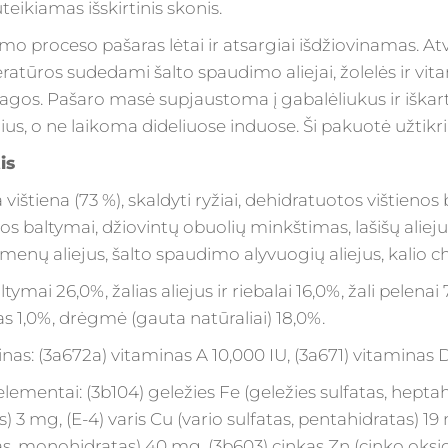
teikiamas išskirtinis skonis.
imo proceso pašaras lėtai ir atsargiai išdžiovinamas. At
atūros sudedami šalto spaudimo aliejai, žolelės ir vit
gos. Pašaro masė supjaustoma į gabalėliukus ir iškar
ius, o ne laikoma dideliuose induose. Ši pakuotė užtik
is
 vištiena (73 %), skaldyti ryžiai, dehidratuotos vištienos 
nos baltymai, džiovintų obuolių minkštimas, lašišų aliej
ėmenų aliejus, šalto spaudimo alyvuogių aliejus, kalio ch
ltymai 26,0%, žalias aliejus ir riebalai 16,0%, žali pelenai 
as 1,0%, drėgmė (gauta natūraliai) 18,0%.
nas: (3a672a) vitaminas A 10,000 IU, (3a671) vitaminas D
lementai: (3b104) geležies Fe (geležies sulfatas, heptahi
s) 3 mg, (E-4) varis Cu (vario sulfatas, pentahidratas
as, monohidratas) 40 mg, (3b603) cinkas Zn (cinko oksid