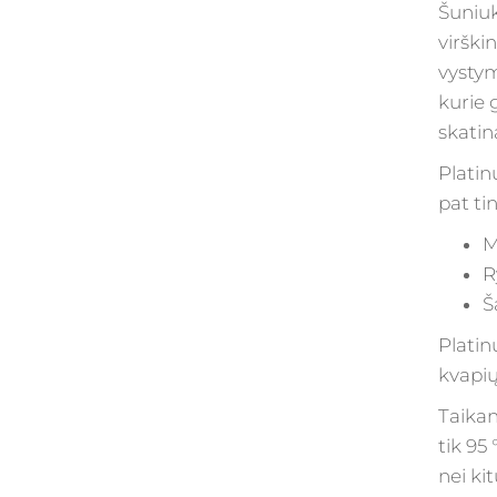
Šuniuk
virški
vystym
kurie 
skatin
Platin
pat t
M
R
Š
Platin
kvapių
Taikan
tik 95
nei ki