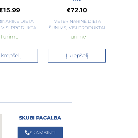
€
15.99
€
72.10
INARINĖ DIETA
VETERINARINĖ DIETA
VISI PRODUKTAI
ŠUNIMS
,
VISI PRODUKTAI
Turime
Turime
Į krepšelį
Į krepšelį
SKUBI PAGALBA
SKAMBINTI