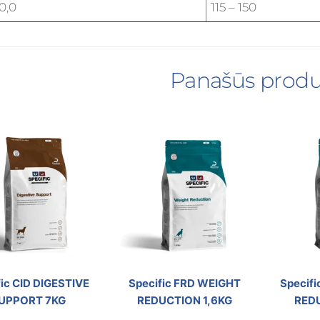
10,0
115 – 150
Panašūs produ
fic CID DIGESTIVE
Specific FRD WEIGHT
Specif
UPPORT 7KG
REDUCTION 1,6KG
REDU