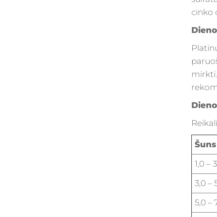
cinko 
Dieno
Platin
paruoš
mirkti
rekome
Dieno
Reikal
Šuns 
1,0 – 
3,0 – 
5,0 – 