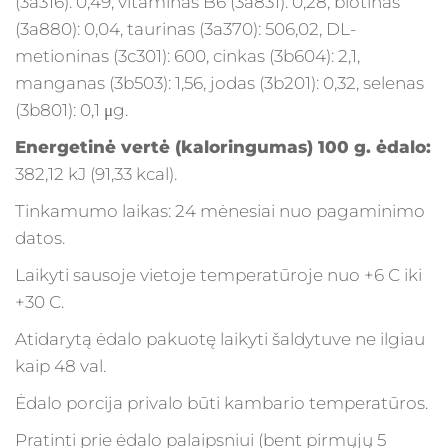
(3a316): 0,49, vitaminas B6 (3a831): 0,28, biotinas
(3a880): 0,04, taurinas (3a370): 506,02, DL-
metioninas (3с301): 600, cinkas (3b604): 2,1,
manganas (3b503): 1,56, jodas (3b201): 0,32, selenas
(3b801): 0,1 μg.
Energetinė vertė (kaloringumas) 100 g. ėdalo:
382,12 kJ (91,33 kcal).
Tinkamumo laikas: 24 mėnesiai nuo pagaminimo
datos.
Laikyti sausoje vietoje temperatūroje nuo +6 С iki
+30 С.
Atidarytą ėdalo pakuotę laikyti šaldytuve ne ilgiau
kaip 48 val.
Ėdalo porcija privalo būti kambario temperatūros.
Pratinti prie ėdalo palaipsniui (bent pirmųjų 5