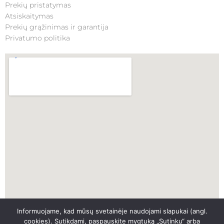
Prekių pristatymas
Atsiskaitymas
Prekių grąžinimas ir garantija
Privatumo politika
Informuojame, kad mūsų svetainėje naudojami slapukai (angl.
SKUBI PAGALBA
cookies). Sutikdami, paspauskite mygtuką „Sutinku“ arba