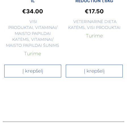
1L
REDUCTION 1,6KG
€
34.00
€
17.50
VISI
VETERINARINĖ DIETA
PRODUKTAI
,
VITAMINAI/
KATĖMS
,
VISI PRODUKTAI
MAISTO PAPILDAI
Turime
KATĖMS
,
VITAMINAI/
MAISTO PAPILDAI ŠUNIMS
Turime
Į krepšelį
Į krepšelį