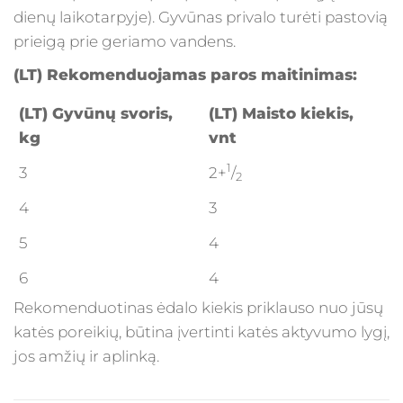
dienų laikotarpyje). Gyvūnas privalo turėti pastovią
prieigą prie geriamo vandens.
(LT) Rekomenduojamas paros maitinimas:
(LT) Gyvūnų svoris,
(LT) Maisto kiekis,
kg
vnt
1
3
2+
/
2
4
3
5
4
6
4
Rekomenduotinas ėdalo kiekis priklauso nuo jūsų
katės poreikių, būtina įvertinti katės aktyvumo lygį,
jos amžių ir aplinką.