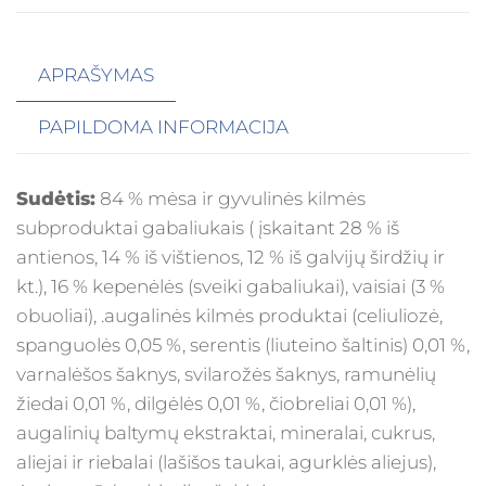
APRAŠYMAS
PAPILDOMA INFORMACIJA
Sudėtis:
84 % mėsa ir gyvulinės kilmės
subproduktai gabaliukais ( įskaitant 28 % iš
antienos, 14 % iš vištienos, 12 % iš galvijų širdžių ir
kt.), 16 % kepenėlės (sveiki gabaliukai), vaisiai (3 %
obuoliai), .augalinės kilmės produktai (celiuliozė,
spanguolės 0,05 %, serentis (liuteino šaltinis) 0,01 %,
varnalėšos šaknys, svilarožės šaknys, ramunėlių
žiedai 0,01 %, dilgėlės 0,01 %, čiobreliai 0,01 %),
augalinių baltymų ekstraktai, mineralai, cukrus,
aliejai ir riebalai (lašišos taukai, agurklės aliejus),