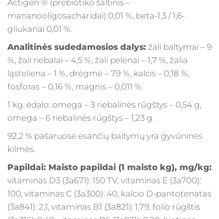
Actigen ® (prebiotiko šaltinis –
mananooligosacharidai) 0,01 %, beta-1,3 / 1,6-
gliukanai 0,01 %.
Analitinės sudedamosios dalys:
žali baltymai – 9
%, žali riebalai – 4,5 %, žali pelenai – 1,7 %, žalia
ląsteliena – 1 %, drėgmė – 79 %, kalcis – 0,18 %,
fosforas – 0,16 %, magnis – 0,011 %.
1 kg. ėdalo: omega – 3 riebalinės rūgštys – 0,54 g,
omega – 6 riebalinės rūgštys – 1,23 g.
92,2 % pašaruose esančių baltymų yra gyvūninės
kilmės.
Papildai: Maisto papildai (1 maisto kg), mg/kg:
vitaminas D3 (3a671): 150 TV, vitaminas Е (3a700):
100, vitaminas C (3a300): 40, kalcio D-pantotenatas
(3a841): 2,1, vitaminas В1 (3а821): 1,79, folio rūgštis