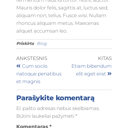
fermentum risus id tortor. Nunc auctor.
Mauris dolor felis, sagittis at, luctus sed,
aliquam non, tellus. Fusce wisi. Nullam
rhoncus aliquam metus. Maecenas
aliquet accumsan leo.
Priskirta
Blog
ANKSTESNIS
KITAS
Cum sociis
Etiam bibendum
natoque penatibus
elit eget erat
et magnis
Parašykite komentarą
El. pašto adresas nebus skelbiamas.
Būtini laukeliai pažymėti
*
Komentaras
*