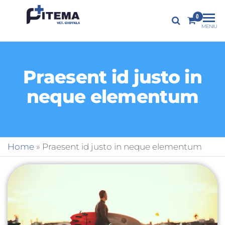
PITEMA.LT
0
Veterinarijos
MENIU
gydykla
Praesent id justo in
neque elementum
Home
»
Praesent id justo in neque elementum