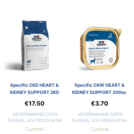
Specific CKD HEART &
Specific CKW HEART &
KIDNEY SUPPORT 2KG
KIDNEY SUPPORT 300gr.
€
17.50
€
3.70
VETERINARINĖ DIETA
VETERINARINĖ DIETA
ŠUNIMS
,
VISI PRODUKTAI
ŠUNIMS
,
VISI PRODUKTAI
Turime
Turime