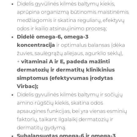
Didelis gyvūlinės kilmės baltymų kiekis,
aprūpina organizmą būtinomis maistinėmis
medžiagomis ir skatina reguliarų, efektyvų
odos ir kailio atsinaujinimo procesą;
Didelė omega-6, omega-3
koncentracija
ir optimalus balansas (dėka
žuvies, saulėgrąžų aliejaus, agurklio sėklų),
+
vitaminai A ir E, padeda mažinti
dermatozių ir dermatitų klinikinius
simptomus (efektyvumas įrodytas
Virbac);
Didelis gyvulinės kilmės baltymų ir sočiųjų
amino rūgščių kiekis, skatina odos
apsaugines funkcijas, bei yra vienas esminių
faktorių, taikant ilgalaikį dermatozių ir
dermatitų gydymą.
Subalansuotas omega-6 ir omega-3