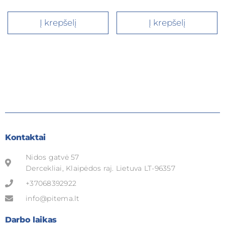
Į krepšelį
Į krepšelį
Kontaktai
Nidos gatvė 57
Dercekliai, Klaipėdos raj. Lietuva LT-96357
+37068392922
info@pitema.lt
Darbo laikas