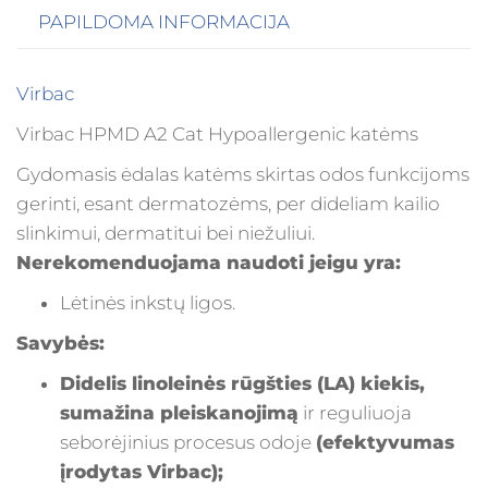
PAPILDOMA INFORMACIJA
Virbac
Virbac HPMD A2 Cat Hypoallergenic katėms
Gydomasis ėdalas katėms skirtas odos funkcijoms
gerinti, esant dermatozėms, per dideliam kailio
slinkimui, dermatitui bei niežuliui.
Nerekomenduojama naudoti jeigu yra:
Lėtinės inkstų ligos.
Savybės:
Didelis linoleinės rūgšties (LA) kiekis,
sumažina pleiskanojimą
ir reguliuoja
seborėjinius procesus odoje
(efektyvumas
įrodytas Virbac);