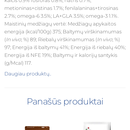
kalcis 0.9% fosforas 0.8%; natris 0.7%;
metioninas+cistinas 1.7%; fenilalaninas+tirosinas
2.7%; omega-6 3.5%; LA+GLA 3.5%; omega-3 1.1%.
Maistinių medžiagų vertė: Medžiagų apykaitos
energija (kcal/100g) 375; Baltymų virškinamumas
(
In vivo
; %) 89; Riebalų virškinamumas (
In vivo
; %)
97; Energija iš baltymų 41%; Energija iš riebalų 40%;
Energija iš NFE 19%; Baltymų ir kalorijų santykis
(g/Mcal) 117.
Daugiau produktų..
Panašūs produktai