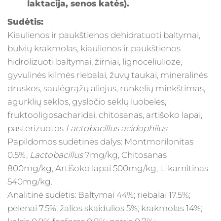
laktacija, senos katės).
Sudėtis:
Kiaulienos ir paukštienos dehidratuoti baltymai,
bulvių krakmolas, kiaulienos ir paukštienos
hidrolizuoti baltymai, žirniai, lignoceliuliozė,
gyvulinės kilmės riebalai, žuvų taukai, mineralinės
druskos, saulėgrąžų aliejus, runkelių minkštimas,
agurklių sėklos, gysločio sėklų luobelės,
fruktooligosacharidai, chitosanas, artišoko lapai,
pasterizuotos
Lactobacillus acidophilus
.
Papildomos sudėtinės dalys: Montmorilonitas
0.5%,
Lactobacillus
7mg/kg, Chitosanas
800mg/kg, Artišoko lapai 500mg/kg, L-karnitinas
540mg/kg.
Analitinė sudėtis: Baltymai 44%; riebalai 17.5%;
pelenai 7.5%; žalios skaidulios 5%; krakmolas 14%;