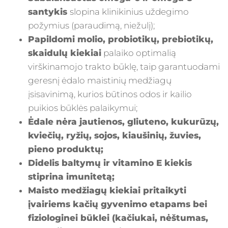
santykis
slopina klinikinius uždegimo
požymius (paraudimą, niežulį);
Papildomi molio, probiotikų, prebiotikų,
skaidulų kiekiai
palaiko optimalią
virškinamojo trakto būklę, taip garantuodami
geresnį ėdalo maistinių medžiagų
įsisavinimą, kurios būtinos odos ir kailio
puikios būklės palaikymui;
Ėdale nėra jautienos, gliuteno, kukurūzų,
kviečių, ryžių, sojos, kiaušinių, žuvies,
pieno produktų;
Didelis baltymų ir vitamino E kiekis
stiprina imunitetą;
Maisto medžiagų kiekiai pritaikyti
įvairiems kačių gyvenimo etapams bei
fiziologinei būklei (kačiukai, nėštumas,