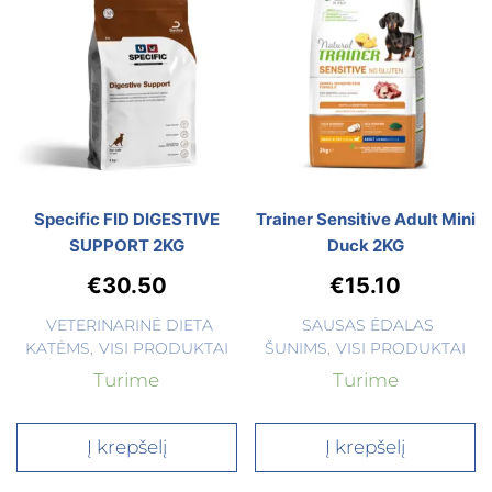
Specific FID DIGESTIVE
Trainer Sensitive Adult Mini
SUPPORT 2KG
Duck 2KG
€
30.50
€
15.10
VETERINARINĖ DIETA
SAUSAS ĖDALAS
KATĖMS
,
VISI PRODUKTAI
ŠUNIMS
,
VISI PRODUKTAI
Turime
Turime
Į krepšelį
Į krepšelį