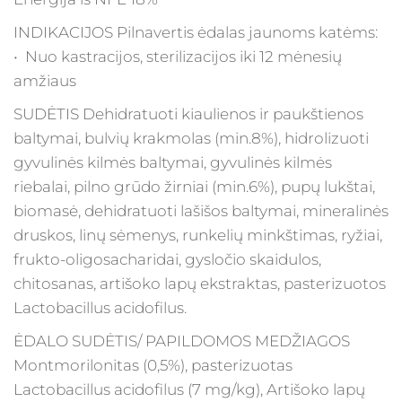
INDIKACIJOS Pilnavertis ėdalas jaunoms katėms:
• Nuo kastracijos, sterilizacijos iki 12 mėnesių
amžiaus
SUDĖTIS Dehidratuoti kiaulienos ir paukštienos
baltymai, bulvių krakmolas (min.8%), hidrolizuoti
gyvulinės kilmės baltymai, gyvulinės kilmės
riebalai, pilno grūdo žirniai (min.6%), pupų lukštai,
biomasė, dehidratuoti lašišos baltymai, mineralinės
druskos, linų sėmenys, runkelių minkštimas, ryžiai,
frukto-oligosacharidai, gysločio skaidulos,
chitosanas, artišoko lapų ekstraktas, pasterizuotos
Lactobacillus acidofilus.
ĖDALO SUDĖTIS/ PAPILDOMOS MEDŽIAGOS
Montmorilonitas (0,5%), pasterizuotas
Lactobacillus acidofilus (7 mg/kg), Artišoko lapų