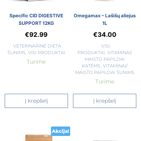
Specific CID DIGESTIVE
Omegamax – Lašišų aliejus
SUPPORT 12KG
1L
€
92.99
€
34.00
VETERINARINĖ DIETA
VISI
ŠUNIMS
,
VISI PRODUKTAI
PRODUKTAI
,
VITAMINAI/
MAISTO PAPILDAI
Turime
KATĖMS
,
VITAMINAI/
MAISTO PAPILDAI ŠUNIMS
Turime
Į krepšelį
Į krepšelį
Akcija!