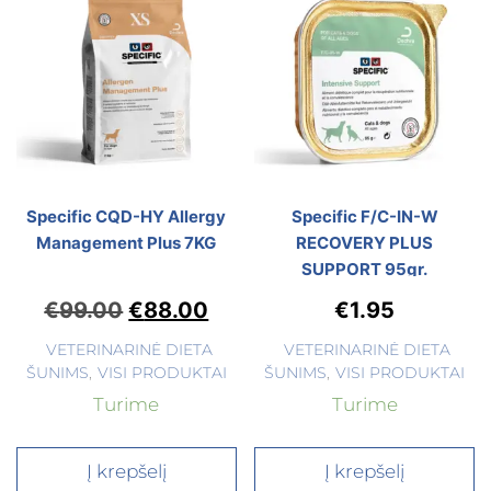
Specific CQD-HY Allergy
Specific F/C-IN-W
Management Plus 7KG
RECOVERY PLUS
SUPPORT 95gr.
€
99.00
€
88.00
€
1.95
VETERINARINĖ DIETA
VETERINARINĖ DIETA
ŠUNIMS
,
VISI PRODUKTAI
ŠUNIMS
,
VISI PRODUKTAI
Turime
Turime
Į krepšelį
Į krepšelį