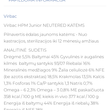
PAPILDOMA INFORMACIJA
Virbac
Virbac HPM Junior NEUTERED KATĖMS
Pilnavertis ėdalas jaunoms katėms: • Nuo
kastracijos, sterilizacijos iki 12 mėnesių amžiaus
ANALITINĖ SUDĖTIS
Drėgmė 5,5% Baltymai 45% Gyvulinės ir augalinės
kilmės baltymų santykis 93/07 Riebalai 16%
Mineralinės medžiagos 9% Žalia celiuliozė 6% NFE
(be azotis ekstraktas) 18,5% Krakmolas 13,5% Kalcis
1,3% Fosforas 1% Ca/P santykis 1,3 Natris 0,7%
Omega – 6 2,3% Omega – 3 0,8% ME paskaičiuota
358 kcal / 100 g ME kiekis in vivo 377 kcal / 100 g
Energija iš baltymų 44% Energija iš riebalų 38%
Energija iš NFE 18%