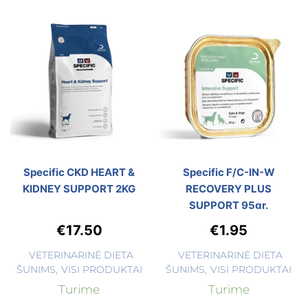
Specific CKD HEART &
Specific F/C-IN-W
KIDNEY SUPPORT 2KG
RECOVERY PLUS
SUPPORT 95gr.
€
17.50
€
1.95
VETERINARINĖ DIETA
VETERINARINĖ DIETA
ŠUNIMS
,
VISI PRODUKTAI
ŠUNIMS
,
VISI PRODUKTAI
Turime
Turime