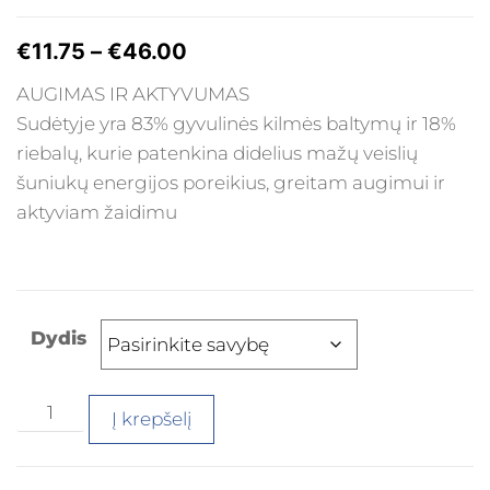
€
11.75
–
€
46.00
AUGIMAS IR AKTYVUMAS
Sudėtyje yra 83% gyvulinės kilmės baltymų ir 18%
riebalų, kurie patenkina didelius mažų veislių
šuniukų energijos poreikius, greitam augimui ir
aktyviam žaidimu
Dydis
Į krepšelį