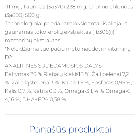
111 mg, Taurinas (3a370) 238 mg, Cholino chloridas
(3a890) 500 g.
Technologiniai priedai: antioksidantai: iš aliejaus
gaunamas tokoferolių ekstraktas (1b306(i)),
rozmarinų ekstraktas.
*Neleidžiama tuo pačiu metu naudoti ir vitaminą
D2
ANALITINĖS SUDEDAMOSIOS DALYS
Baltymas 29 %,Riebalų kiekis18 %, Žali pelenai 7,2
%, Žalia ląsteliena 3 %, Kalcis 1,5 %, Fosforas 0,95 %,
Kalis 0,7 %,Natris 0,3 %, Omega-3 1,14 %,Omega-6
4,16 %, DHA+EPA 0,38 %
Panašūs produktai