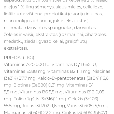
aliejus 1 %, linų sėmenys, alaus mielės, celiuliozė,
liofilizuota vištiena, prebiotikai (cikorijų inulinas,
mananoligosacharidai, jukos ekstraktas),
mineralai, džiovintos spanguolės, džiovintos
žolelės ir vaisių ekstraktas (rozmarinai, ciberžolės,
medetkų žiedai, gvazdikėliai, greipfrutų
ekstraktas).
PRIEDAI (1 KG)
Vitaminas A20 000 IU, Vitaminas D₃*1 665 IU,
Vitaminas E588 mg, Vitaminas B2 11,1 mg, Niacinas
(3a314) 27,7 mg, Kalcio-D-pantotenatas (3a841)16,6
mg, Biotinas (3a880) 0,31 mg, Vitaminas B1
5,5 mg, Vitaminas B6 5,5 mg, Vitaminas B12 0,05
mg, Folio rūgštis (3a316)1,1 mg, Geležis (3b103)
55,5 mg, Jodas (3b202) 1,6 mg, Varis (3b405) 5,5 mg,
Manganas (3b503) 22,2 mg, Cinkas (3b605; 3b607)