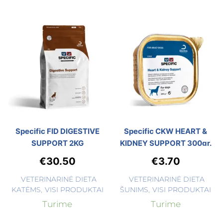
Specific FID DIGESTIVE
Specific CKW HEART &
SUPPORT 2KG
KIDNEY SUPPORT 300gr.
€
30.50
€
3.70
VETERINARINĖ DIETA
VETERINARINĖ DIETA
KATĖMS
,
VISI PRODUKTAI
ŠUNIMS
,
VISI PRODUKTAI
Turime
Turime