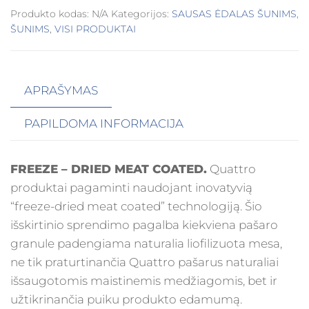
Produkto kodas:
N/A
Kategorijos:
SAUSAS ĖDALAS ŠUNIMS
,
ŠUNIMS
,
VISI PRODUKTAI
APRAŠYMAS
PAPILDOMA INFORMACIJA
FREEZE – DRIED MEAT COATED.
Quattro
produktai pagaminti naudojant inovatyvią
“freeze-dried meat coated” technologiją. Šio
išskirtinio sprendimo pagalba kiekviena pašaro
granule padengiama naturalia liofilizuota mesa,
ne tik praturtinančia Quattro pašarus naturaliai
išsaugotomis maistinemis medžiagomis, bet ir
užtikrinančia puiku produkto edamumą.