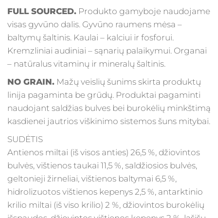
FULL SOURCED.
Produkto gamyboje naudojame
visas gyvūno dalis. Gyvūno raumens mėsa –
baltymų šaltinis. Kaulai – kalciui ir fosforui.
Kremzliniai audiniai – sąnarių palaikymui. Organai
– natūralus vitaminų ir mineralų šaltinis.
NO GRAIN.
Mažų veislių šunims skirta produktų
linija pagaminta be grūdų. Produktai pagaminti
naudojant saldžias bulves bei burokėlių minkštimą
kasdienei jautrios viškinimo sistemos šuns mitybai.
SUDĖTIS
Antienos miltai (iš visos anties) 26,5 %, džiovintos
bulvės, vištienos taukai 11,5 %, saldžiosios bulvės,
geltonieji žirneliai, vištienos baltymai 6,5 %,
hidrolizuotos vištienos kepenys 2,5 %, antarktinio
krilio miltai (iš viso krilio) 2 %, džiovintos burokėlių
išspaudos, džiovintos vištienos kepenys 2 %, lašišų