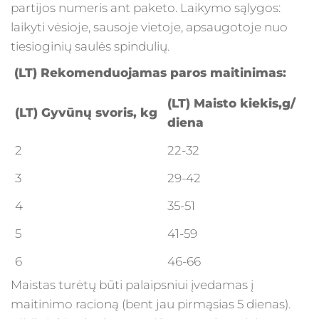
partijos numeris ant paketo. Laikymo sąlygos:
laikyti vėsioje, sausoje vietoje, apsaugotoje nuo
tiesioginių saulės spindulių.
(
LT
)
Rekomenduojamas paros maitinimas:
(
LT
)
Maisto kiekis,g/
(
LT
)
Gyvūnų svoris, kg
diena
2
22-32
3
29-42
4
35-51
5
41-59
6
46-66
Maistas turėtų būti palaipsniui įvedamas į
maitinimo racioną (bent jau pirmąsias 5 dienas).