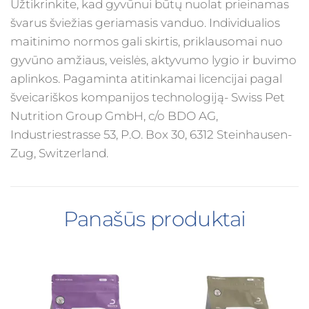
Užtikrinkite, kad gyvūnui būtų nuolat prieinamas
švarus šviežias geriamasis vanduo. Individualios
maitinimo normos gali skirtis, priklausomai nuo
gyvūno amžiaus, veislės, aktyvumo lygio ir buvimo
aplinkos. Pagaminta atitinkamai licencijai pagal
šveicariškos kompanijos technologiją- Swiss Pet
Nutrition Group GmbH, c/o BDO AG,
Industriestrasse 53, P.O. Box 30, 6312 Steinhausen-
Zug, Switzerland.
Panašūs produktai