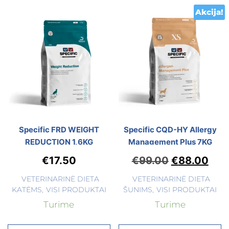
Akcija!
Specific FRD WEIGHT
Specific CQD-HY Allergy
REDUCTION 1,6KG
Management Plus 7KG
€
17.50
€
99.00
€
88.00
VETERINARINĖ DIETA
VETERINARINĖ DIETA
KATĖMS
,
VISI PRODUKTAI
ŠUNIMS
,
VISI PRODUKTAI
Turime
Turime