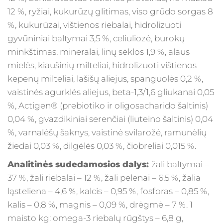
12 %, ryžiai, kukurūzų glitimas, viso grūdo sorgas 8
%, kukurūzai, vištienos riebalai, hidrolizuoti
gyvūniniai baltymai 3,5 %, celiuliozė, burokų
minkštimas, mineralai, linų sėklos 1,9 %, alaus
mielės, kiaušinių milteliai, hidrolizuoti vištienos
kepenų milteliai, lašišų aliejus, spanguolės 0,2 %,
vaistinės agurklės aliejus, beta-1,3/1,6 gliukanai 0,05
%, Actigen® (prebiotiko ir oligosacharido šaltinis)
0,04 %, gvazdikiniai serenčiai (liuteino šaltinis) 0,04
%, varnalėšų šaknys, vaistinė svilarožė, ramunėlių
žiedai 0,03 %, dilgėlės 0,03 %, čiobreliai 0,015 %.
Analitinės sudedamosios dalys:
žali baltymai –
37 %, žali riebalai – 12 %, žali pelenai – 6,5 %, žalia
ląsteliena – 4,6 %, kalcis – 0,95 %, fosforas – 0,85 %,
kalis – 0,8 %, magnis – 0,09 %, drėgmė – 7 %. 1
maisto kg: omega-3 riebalų rūgštys – 6,8 g,