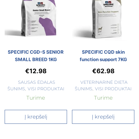
SPECIFIC CGD-S SENIOR
SPECIFIC CQD skin
SMALL BREED 1KG
function support 7KG
€
12.98
€
62.98
SAUSAS ĖDALAS
VETERINARINĖ DIETA
ŠUNIMS
,
VISI PRODUKTAI
ŠUNIMS
,
VISI PRODUKTAI
Turime
Turime
Į krepšelį
Į krepšelį