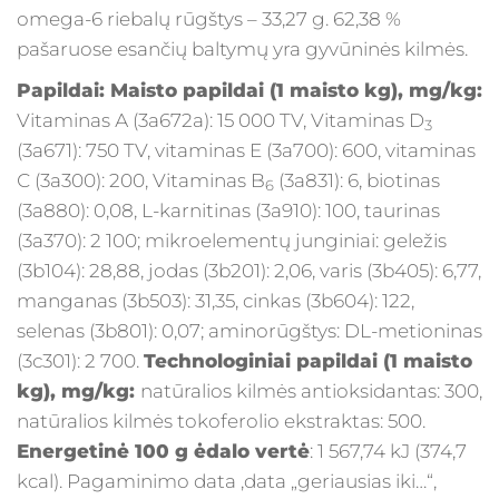
omega-6 riebalų rūgštys – 33,27 g. 62,38 %
pašaruose esančių baltymų yra gyvūninės kilmės.
Papildai
:
Maisto papildai (1 maisto kg), mg/kg
:
Vitaminas А (3a672a): 15 000 TV, Vitaminas D
3
(3a671): 750 TV, vitaminas E (3a700): 600, vitaminas
С (3a300): 200, Vitaminas B
(3a831): 6, biotinas
6
(3a880): 0,08, L-karnitinas (3a910): 100, taurinas
(3a370): 2 100; mikroelementų junginiai: geležis
(3b104): 28,88, jodas (3b201): 2,06, varis (3b405): 6,77,
manganas (3b503): 31,35, cinkas (3b604): 122,
selenas (3b801): 0,07; aminorūgštys: DL-metioninas
(3с301): 2 700.
Technologiniai papildai
(1 maisto
kg), mg/kg
:
natūralios kilmės antioksidantas: 300,
natūralios kilmės tokoferolio ekstraktas: 500.
Energetinė 100 g ėdalo vertė
: 1 567,74 kJ (374,7
kcal). Pagaminimo data ,data „geriausias iki…“,