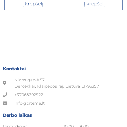
Į krepšelį
Į krepšelį
Kontaktai
Nidos gatvė 57
Dercekliai, Klaipėdos raj. Lietuva LT-96357
+37068392922
info@pitema.lt
Darbo laikas
Pirmadienis
10:00 – 18:00