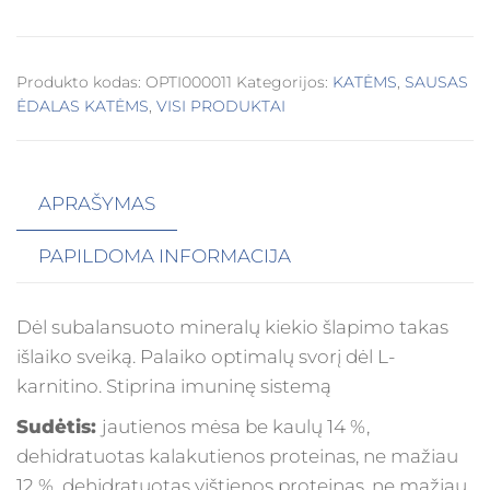
Produkto kodas:
OPTI000011
Kategorijos:
KATĖMS
,
SAUSAS
ĖDALAS KATĖMS
,
VISI PRODUKTAI
APRAŠYMAS
PAPILDOMA INFORMACIJA
Dėl subalansuoto mineralų kiekio šlapimo takas
išlaiko sveiką. Palaiko optimalų svorį dėl L-
karnitino. Stiprina imuninę sistemą
Sudėtis:
jautienos mėsa be kaulų 14 %,
dehidratuotas kalakutienos proteinas, ne mažiau
12 %, dehidratuotas vištienos proteinas, ne mažiau