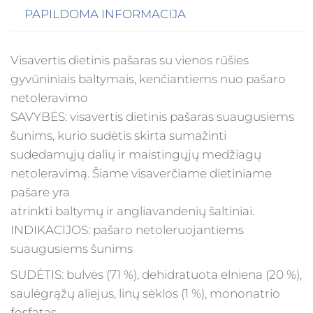
PAPILDOMA INFORMACIJA
Visavertis dietinis pašaras su vienos rūšies
gyvūniniais baltymais, kenčiantiems nuo pašaro
netoleravimo
SAVYBĖS: visavertis dietinis pašaras suaugusiems
šunims, kurio sudėtis skirta sumažinti
sudedamųjų dalių ir maistingųjų medžiagų
netoleravimą. Šiame visaverčiame dietiniame
pašare yra
atrinkti baltymų ir angliavandenių šaltiniai.
INDIKACIJOS: pašaro netoleruojantiems
suaugusiems šunims
SUDĖTIS: bulvės (71 %), dehidratuota elniena (20 %),
saulėgrąžų aliejus, linų sėklos (1 %), mononatrio
fosfatas,