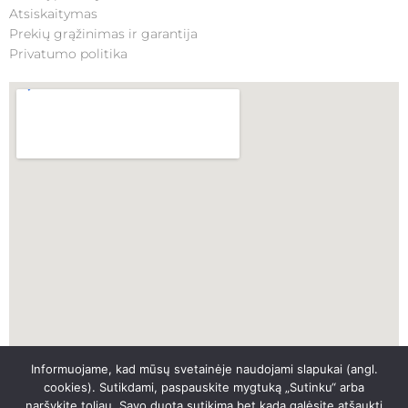
Atsiskaitymas
Prekių grąžinimas ir garantija
Privatumo politika
Informuojame, kad mūsų svetainėje naudojami slapukai (angl.
SKUBI PAGALBA
cookies). Sutikdami, paspauskite mygtuką „Sutinku“ arba
naršykite toliau. Savo duotą sutikimą bet kada galėsite atšaukti