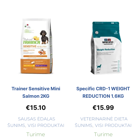
Trainer Sensitive Mini
Specific CRD-1 WEIGHT
Salmon 2KG
REDUCTION 1,6KG
€
15.10
€
15.99
SAUSAS ĖDALAS
VETERINARINĖ DIETA
ŠUNIMS
,
VISI PRODUKTAI
ŠUNIMS
,
VISI PRODUKTAI
Turime
Turime