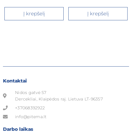
Į krepšelį
Į krepšelį
Kontaktai
Nidos gatvė 57
Dercekliai, Klaipėdos raj. Lietuva LT-96357
+37068392922
info@pitema.lt
Darbo laikas