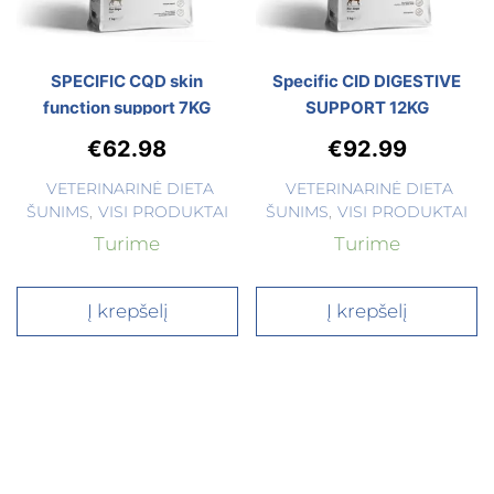
SPECIFIC CQD skin
Specific CID DIGESTIVE
function support 7KG
SUPPORT 12KG
€
62.98
€
92.99
VETERINARINĖ DIETA
VETERINARINĖ DIETA
ŠUNIMS
,
VISI PRODUKTAI
ŠUNIMS
,
VISI PRODUKTAI
Turime
Turime
Į krepšelį
Į krepšelį