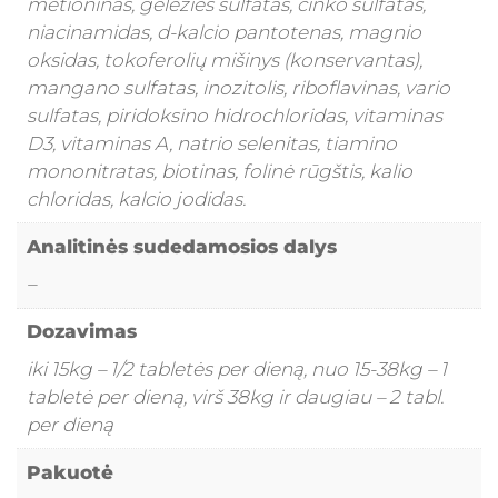
metioninas, geležies sulfatas, cinko sulfatas,
niacinamidas, d-kalcio pantotenas, magnio
oksidas, tokoferolių mišinys (konservantas),
mangano sulfatas, inozitolis, riboflavinas, vario
sulfatas, piridoksino hidrochloridas, vitaminas
D3, vitaminas A, natrio selenitas, tiamino
mononitratas, biotinas, folinė rūgštis, kalio
chloridas, kalcio jodidas.
Analitinės sudedamosios dalys
–
Dozavimas
iki 15kg – 1/2 tabletės per dieną, nuo 15-38kg – 1
tabletė per dieną, virš 38kg ir daugiau – 2 tabl.
per dieną
Pakuotė