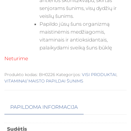
antienos skoniu/kvapu, skirtas
senjorams šunims, visų dydžių ir
veislių šunims.
Papildo jūsų šuns organizmą
maistinėmis medžiagomis,
vitaminais ir antioksidantais,
palaikydami sveiką šuns būklę
Neturime
Produkto kodas:
BH0226
Kategorijos:
VISI PRODUKTAI
,
VITAMINAI/ MAISTO PAPILDAI ŠUNIMS
PAPILDOMA INFORMACIJA
Sudėtis