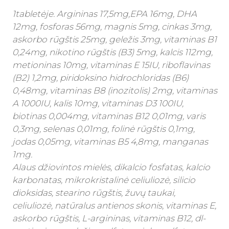
1tabletėje. Argininas 17,5mg,EPA 16mg, DHA
12mg, fosforas 56mg, magnis 5mg, cinkas 3mg,
askorbo rūgštis 25mg, geležis 3mg, vitaminas B1
0,24mg, nikotino rūgštis (B3) 5mg, kalcis 112mg,
metioninas 10mg, vitaminas E 15IU, riboflavinas
(B2) 1,2mg, piridoksino hidrochloridas (B6)
0,48mg, vitaminas B8 (inozitolis) 2mg, vitaminas
A 1000IU, kalis 10mg, vitaminas D3 100IU,
biotinas 0,004mg, vitaminas B12 0,01mg, varis
0,3mg, selenas 0,01mg, folinė rūgštis 0,1mg,
jodas 0,05mg, vitaminas B5 4,8mg, manganas
1mg.
Alaus džiovintos mielės, dikalcio fosfatas, kalcio
karbonatas, mikrokristalinė celiuliozė, silicio
dioksidas, stearino rūgštis, žuvų taukai,
celiuliozė, natūralus antienos skonis, vitaminas E,
askorbo rūgštis, L-argininas, vitaminas B12, dl-