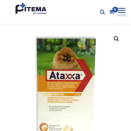
PITEMA.LT
0
Veterinarijos
MENIU
gydykla