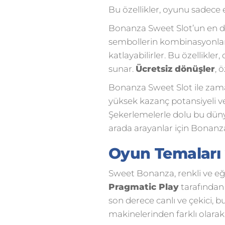
Bu özellikler, oyunu sadece 
Bonanza Sweet Slot’un en dikk
sembollerin kombinasyonları
katlayabilirler. Bu özellikle
sunar.
Ücretsiz dönüşler
, 
Bonanza Sweet Slot ile zama
yüksek kazanç potansiyeli ve 
Şekerlemelerle dolu bu düny
arada arayanlar için Bonanza 
Oyun Temaları 
Sweet Bonanza, renkli ve eğ
Pragmatic Play
tarafından 
son derece canlı ve çekici, b
makinelerinden farklı olarak,