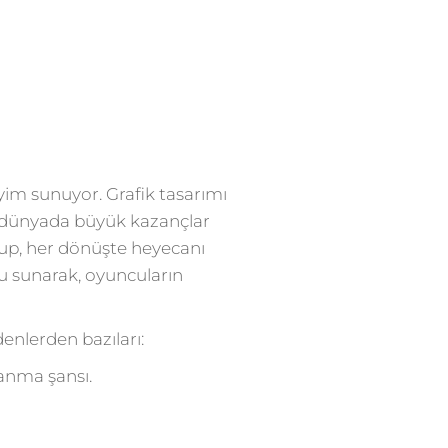
im sunuyor. Grafik tasarımı
ir dünyada büyük kazançlar
olup, her dönüşte heyecanı
u sunarak, oyuncuların
enlerden bazıları:
anma şansı.