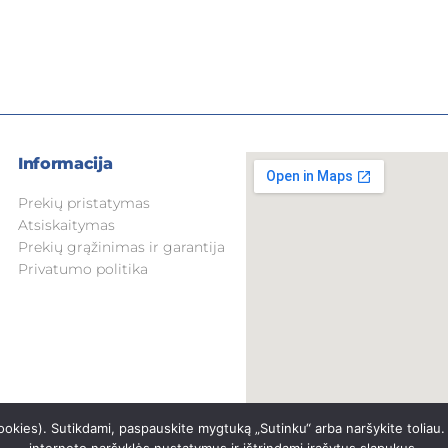
Informacija
Prekių pristatymas
Atsiskaitymas
Prekių grąžinimas ir garantija
Privatumo politika
okies). Sutikdami, paspauskite mygtuką „Sutinku“ arba naršykite toliau.