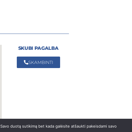
SKUBI PAGALBA
SKAMBINTI
 Savo duotą sutikimą bet kada galėsite atšaukti pakeisdami savo