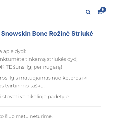
0
Snowskin Bone Rožinė Striukė
 apie dydį:
inktumėte tinkamą striukės dydį
ITE šuns ilgį per nugarą!
ros ilgis matuojamas nuo keteros iki
 tvirtinimo taško.
i stovėti vertikalioje padėtyje.
o šiuo metu neturime.