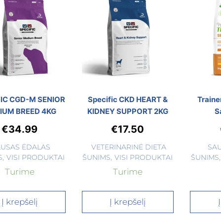
FIC CGD-M SENIOR
Specific CKD HEART &
Traine
IUM BREED 4KG
KIDNEY SUPPORT 2KG
S
€
34.99
€
17.50
AUSAS ĖDALAS
VETERINARINĖ DIETA
SA
S
,
VISI PRODUKTAI
ŠUNIMS
,
VISI PRODUKTAI
ŠUNIMS
,
Turime
Turime
Į krepšelį
Į krepšelį