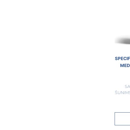
SPECI
MED
S
ŠUNIM