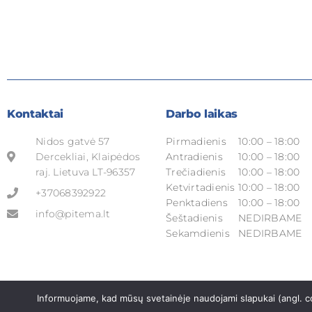
Kontaktai
Darbo laikas
Nidos gatvė 57
Pirmadienis
10:00 – 18:00
Dercekliai, Klaipėdos
Antradienis
10:00 – 18:00
raj. Lietuva LT-96357
Trečiadienis
10:00 – 18:00
Ketvirtadienis
10:00 – 18:00
+37068392922
Penktadiens
10:00 – 18:00
info@pitema.lt
Šeštadienis
NEDIRBAME
Sekamdienis
NEDIRBAME
Informuojame, kad mūsų svetainėje naudojami slapukai (angl. co