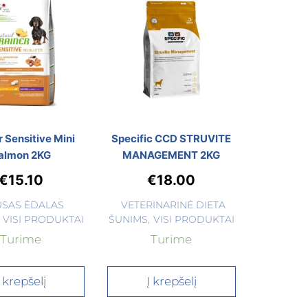
r Sensitive Mini
Specific CCD STRUVITE
almon 2KG
MANAGEMENT 2KG
€
15.10
€
18.00
USAS ĖDALAS
VETERINARINĖ DIETA
VISI PRODUKTAI
ŠUNIMS
,
VISI PRODUKTAI
Turime
Turime
Į krepšelį
Į krepšelį