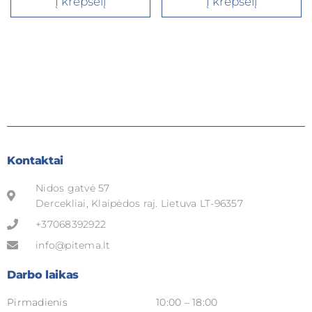
Į krepšelį
Į krepšelį
Kontaktai
Nidos gatvė 57
Dercekliai, Klaipėdos raj. Lietuva LT-96357
+37068392922
info@pitema.lt
Darbo laikas
Pirmadienis
10:00 – 18:00