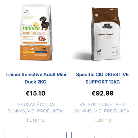
Trainer Sensitive Adult Mini
Specific CID DIGESTIVE
Duck 2KG
SUPPORT 12KG
€
15.10
€
92.99
SAUSAS ĖDALAS
VETERINARINĖ DIETA
ŠUNIMS
,
VISI PRODUKTAI
ŠUNIMS
,
VISI PRODUKTAI
Turime
Turime