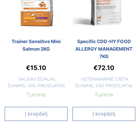
Trainer Sensitive Mini
Specific CDD-HY FOOD
Salmon 2KG
ALLERGY MANAGEMENT
7KG
€
15.10
€
72.10
SAUSAS ĖDALAS
VETERINARINĖ DIETA
ŠUNIMS
,
VISI PRODUKTAI
ŠUNIMS
,
VISI PRODUKTAI
Turime
Turime
Į krepšelį
Į krepšelį