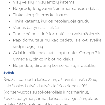
Visų veislių ir visų amžių katėms
Be grūdų, lengvai virškinamas sausas ėdalas
Tinka alergiškiems katinams
Tinka katėms, kurios netoleruoja grūdų
Vienas baltymas – lašiša
Tradicinė holistinė formulė – su vaistažolėmis
Papildomu taurinu, kad padėtų išlaikyti sveiką
širdį ir regėjimą
Odai ir kailiui palaikyti – optimalus Omega 3 ir
Omega 6, cinko ir biotino kiekis
Be pridėtų dirbtinių konservantų ir dažiklių
Sudėtis
Šviežiai paruošta lašiša 31 %, džiovinta lašiša 22%,
saldžiosios bulvės, bulvės, lašišos riebalai 9%
(konservuotos su tokoferoliais ir rozmarinu),
žuvies baltymas, žirniai, lašišos atsargos 2%, alaus
mielės 1,56%, mineralai ir vitaminai,