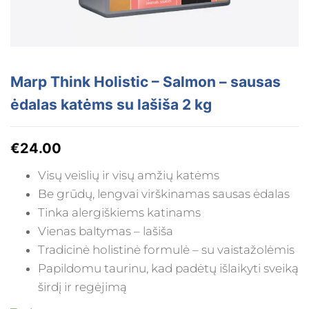
Marp Think Holistic – Salmon – sausas
ėdalas katėms su lašiša 2 kg
€
24.00
Visų veislių ir visų amžių katėms
Be grūdų, lengvai virškinamas sausas ėdalas
Tinka alergiškiems katinams
Vienas baltymas – lašiša
Tradicinė holistinė formulė – su vaistažolėmis
Papildomu taurinu, kad padėtų išlaikyti sveiką
širdį ir regėjimą