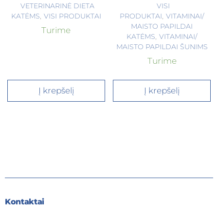
VETERINARINĖ DIETA
VISI
KATĖMS
,
VISI PRODUKTAI
PRODUKTAI
,
VITAMINAI/
MAISTO PAPILDAI
Turime
KATĖMS
,
VITAMINAI/
MAISTO PAPILDAI ŠUNIMS
Turime
Į krepšelį
Į krepšelį
Kontaktai