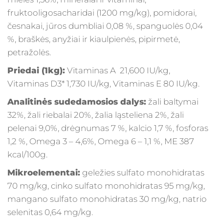
fruktooligosacharidai (1200 mg/kg), pomidorai,
česnakai, jūros dumbliai 0,08 %, spanguolės 0,04
%, braškės, anyžiai ir kiaulpienės, pipirmetė,
petražolės.
Priedai (1kg):
Vitaminas A 21,600 IU/kg,
Vitaminas D3* 1,730 IU/kg, Vitaminas E 80 IU/kg.
Analitinės sudedamosios dalys:
žali baltymai
32%, žali riebalai 20%, žalia ląsteliena 2%, žali
pelenai 9,0%, drėgnumas 7 %, kalcio 1,7 %, fosforas
1,2 %, Omega 3 – 4,6%, Omega 6 – 1,1 %, ME 387
kcal/100g.
Mikroelementai:
geležies sulfato monohidratas
70 mg/kg, cinko sulfato monohidratas 95 mg/kg,
mangano sulfato monohidratas 30 mg/kg, natrio
selenitas 0,64 mg/kg.