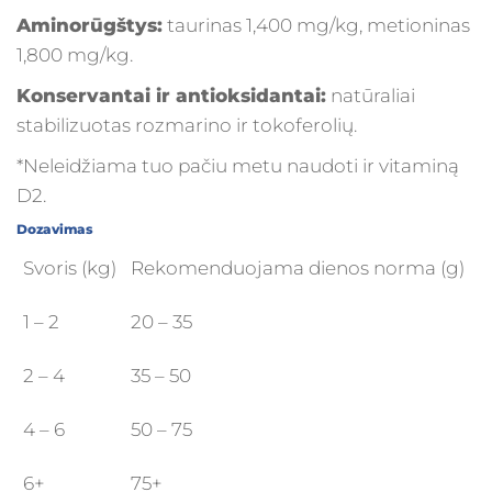
Aminorūgštys:
taurinas 1,400 mg/kg, metioninas
1,800 mg/kg.
Konservantai ir antioksidantai:
natūraliai
stabilizuotas rozmarino ir tokoferolių.
*Neleidžiama tuo pačiu metu naudoti ir vitaminą
D2.
Dozavimas
Svoris (kg)
Rekomenduojama dienos norma (g)
1 – 2
20 – 35
2 – 4
35 – 50
4 – 6
50 – 75
6+
75+