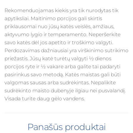
Rekomenduojamas kiekis yra tik nurodytas tik
apytiksliai. Maitinimo porcijos gali skirtis
priklausomai nuo jūsų katės veislės, amžiaus,
aktyvumo lygio ir temperamento. Neperšerkite
savo katės dėl jos apetito ir troškimo valgyti.
Perdozavimas dažniausiai yra virškinimo sutrikimo
priežastis. Jūsų katė turėtų valgyti ½ dienos
porcijos ryte ir ½ vakare arba galite tai padaryti
pasirinkus savo metodą. Katės maistas gali būti
valgomas sausas arba sudrėkintas. Nepalikite
sudrėkinto maisto dubenyje ilgiau nei pusvalandį.
Visada turite daug gėlo vandens.
Panašūs produktai