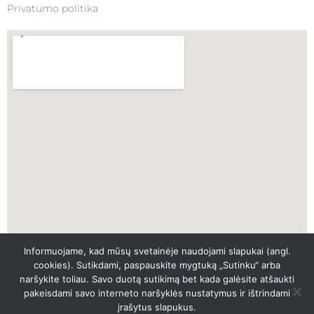
Privatumo politika
Informuojame, kad mūsų svetainėje naudojami slapukai (angl.
SKUBI PAGALBA
cookies). Sutikdami, paspauskite mygtuką „Sutinku“ arba
naršykite toliau. Savo duotą sutikimą bet kada galėsite atšaukti
pakeisdami savo interneto naršyklės nustatymus ir ištrindami
SKAMBINTI
įrašytus slapukus.