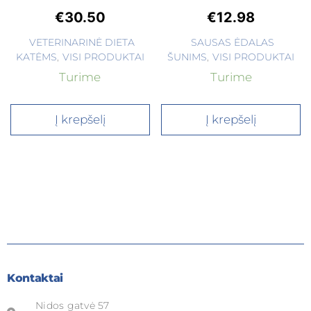
€
30.50
€
12.98
VETERINARINĖ DIETA
SAUSAS ĖDALAS
KATĖMS
,
VISI PRODUKTAI
ŠUNIMS
,
VISI PRODUKTAI
Turime
Turime
Į krepšelį
Į krepšelį
Kontaktai
Nidos gatvė 57