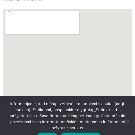
Informuojame, kad mūsų svetainėje naudojami slapukai (angl.
SKUBI PAGALBA
cookies). Sutikdami, paspauskite mygtuką „Sutinku“ arba
naršykite toliau. Savo duotą sutikimą bet kada galėsite atšaukti
pakeisdami savo interneto naršyklės nustatymus ir ištrindami
SKAMBINTI
įrašytus slapukus.