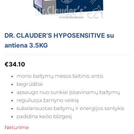
DR. CLAUDER’S HYPOSENSITIVE su
antiena 3.5KG
€
34.10
mono baltymų mėsos šaltinis: antis
begrūdžiai
apsaugo nuo sunkiai įsisavinamų baltymų
reguliuoja žarnyno veiklą
subalansuotas baltymų ir energijos santykis
padidina kailio blizgesį
Neturime