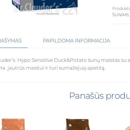
Produkt
ŠUNIMS
RAŠYMAS
PAPILDOMA INFORMACIJA
auder’s Hypo Sensitive Duck&Potato šunų maistas su 
yra jautrūs maistui ir turi sumažėjusį apetitą.
Panašūs produ