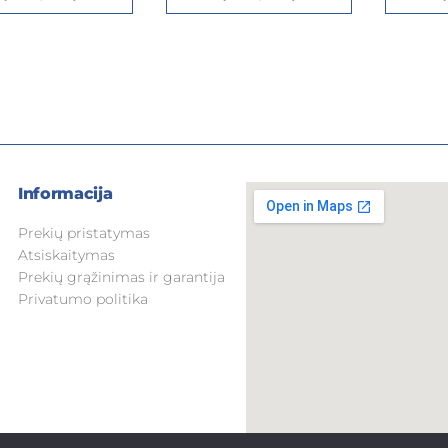
Informacija
Prekių pristatymas
Atsiskaitymas
Prekių grąžinimas ir garantija
Privatumo politika