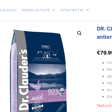
T
SLAUGOS
PARDUOTUVĖ
KONTAKTAI
DR. 
antie
€
79.9
mo
be
ap
re
su
pa
Neturi