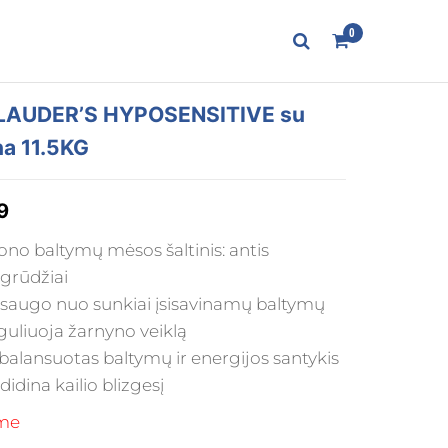
0
CLAUDER’S HYPOSENSITIVE su
na 11.5KG
9
no baltymų mėsos šaltinis: antis
grūdžiai
saugo nuo sunkiai įsisavinamų baltymų
guliuoja žarnyno veiklą
balansuotas baltymų ir energijos santykis
didina kailio blizgesį
me