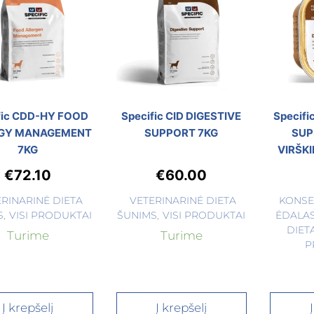
fic CDD-HY FOOD
Specific CID DIGESTIVE
Specifi
GY MANAGEMENT
SUPPORT 7KG
SUP
7KG
VIRŠKI
€
72.10
€
60.00
ERINARINĖ DIETA
VETERINARINĖ DIETA
KONSE
S
,
VISI PRODUKTAI
ŠUNIMS
,
VISI PRODUKTAI
ĖDALA
DIET
Turime
Turime
P
Į krepšelį
Į krepšelį