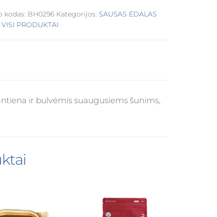
o kodas:
BH0296
Kategorijos:
SAUSAS ĖDALAS
,
VISI PRODUKTAI
antiena ir bulvėmis suaugusiems šunims,
ktai