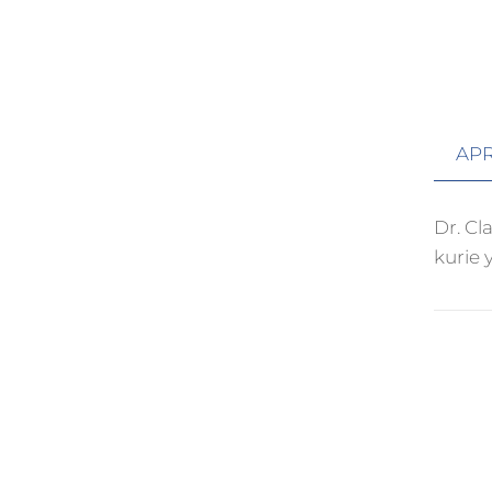
AP
Dr. Cl
kurie 