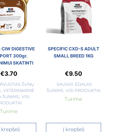
c CIW DIGESTIVE
SPECIFIC CXD-S ADULT
PORT 300gr.
SMALL BREED 1KG
NIMUI SKATINTI
€
3.70
€
9.50
RVUOTAS ŠUNŲ
SAUSAS ĖDALAS
S
,
VETERINARINĖ
ŠUNIMS
,
VISI PRODUKTAI
A ŠUNIMS
,
VISI
Turime
RODUKTAI
Turime
Į krepšelį
Į krepšelį