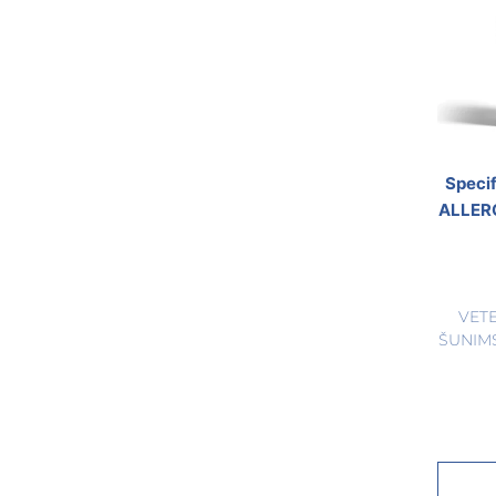
Speci
ALLER
VET
ŠUNIM