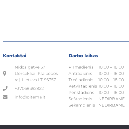
Kontaktai
Darbo laikas
Nidos gatvė 57
Pirmadienis
10:00 – 18:00
Dercekliai, Klaipėdos
Antradienis
10:00 – 18:00
raj. Lietuva LT-96357
Trečiadienis
10:00 – 18:00
Ketvirtadienis
10:00 – 18:00
+37068392922
Penktadiens
10:00 – 18:00
info@pitema.lt
Šeštadienis
NEDIRBAME
Sekamdienis
NEDIRBAME